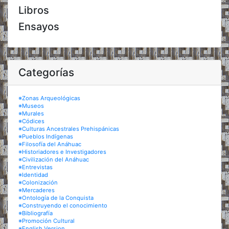
Libros
Ensayos
Categorías
※Zonas Arqueológicas
※Museos
※Murales
※Códices
※Culturas Ancestrales Prehispánicas
※Pueblos Indígenas
※Filosofía del Anáhuac
※Historiadores e Investigadores
※Civilización del Anáhuac
※Entrevistas
※Identidad
※Colonización
※Mercaderes
※Ontología de la Conquista
※Construyendo el conocimiento
※Bibliografía
※Promoción Cultural
※English Version