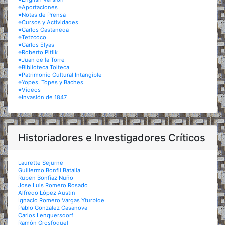
※Aportaciones
※Notas de Prensa
※Cursos y Actividades
※Carlos Castaneda
※Tetzcoco
※Carlos Elyas
※Roberto Pitlik
※Juan de la Torre
※Biblioteca Tolteca
※Patrimonio Cultural Intangible
※Yopes, Topes y Baches
※Videos
※Invasión de 1847
Historiadores e Investigadores Críticos
Laurette Sejurne
Guillermo Bonfil Batalla
Ruben Bonfiaz Nuño
Jose Luis Romero Rosado
Alfredo López Austin
Ignacio Romero Vargas Yturbide
Pablo Gonzalez Casanova
Carlos Lenquersdorf
Ramón Grosfoguel