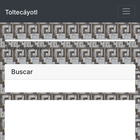
Toltecáyotl
Error de conexión.
Buscar