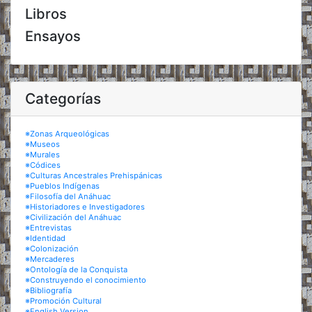
Libros
Ensayos
Categorías
※Zonas Arqueológicas
※Museos
※Murales
※Códices
※Culturas Ancestrales Prehispánicas
※Pueblos Indígenas
※Filosofía del Anáhuac
※Historiadores e Investigadores
※Civilización del Anáhuac
※Entrevistas
※Identidad
※Colonización
※Mercaderes
※Ontología de la Conquista
※Construyendo el conocimiento
※Bibliografía
※Promoción Cultural
※English Version