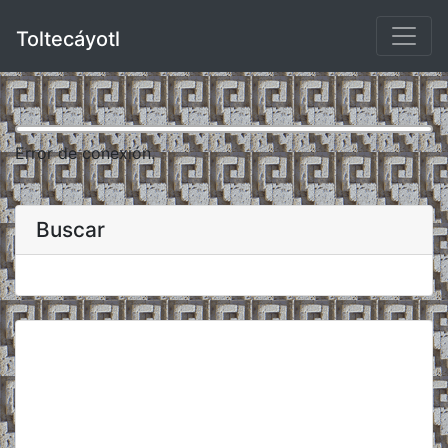
Toltecáyotl
Error de conexión.
Buscar