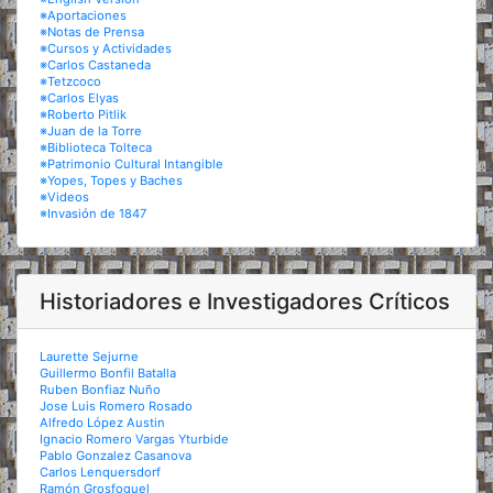
※Aportaciones
※Notas de Prensa
※Cursos y Actividades
※Carlos Castaneda
※Tetzcoco
※Carlos Elyas
※Roberto Pitlik
※Juan de la Torre
※Biblioteca Tolteca
※Patrimonio Cultural Intangible
※Yopes, Topes y Baches
※Videos
※Invasión de 1847
Historiadores e Investigadores Críticos
Laurette Sejurne
Guillermo Bonfil Batalla
Ruben Bonfiaz Nuño
Jose Luis Romero Rosado
Alfredo López Austin
Ignacio Romero Vargas Yturbide
Pablo Gonzalez Casanova
Carlos Lenquersdorf
Ramón Grosfoguel