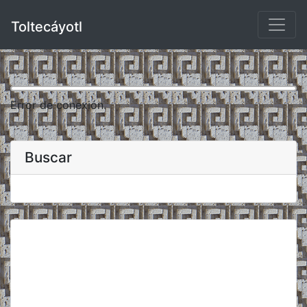
Toltecáyotl
Error de conexión.
Buscar