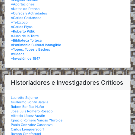
※Aportaciones
※Notas de Prensa
※Cursos y Actividades
※Carlos Castaneda
※Tetzcoco
※Carlos Elyas
※Roberto Pitlik
※Juan de la Torre
※Biblioteca Tolteca
※Patrimonio Cultural Intangible
※Yopes, Topes y Baches
※Videos
※Invasión de 1847
Historiadores e Investigadores Críticos
Laurette Sejurne
Guillermo Bonfil Batalla
Ruben Bonfiaz Nuño
Jose Luis Romero Rosado
Alfredo López Austin
Ignacio Romero Vargas Yturbide
Pablo Gonzalez Casanova
Carlos Lenquersdorf
Ramón Grosfoguel