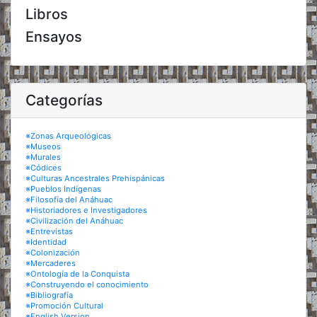
Libros
Ensayos
Categorías
※Zonas Arqueológicas
※Museos
※Murales
※Códices
※Culturas Ancestrales Prehispánicas
※Pueblos Indígenas
※Filosofía del Anáhuac
※Historiadores e Investigadores
※Civilización del Anáhuac
※Entrevistas
※Identidad
※Colonización
※Mercaderes
※Ontología de la Conquista
※Construyendo el conocimiento
※Bibliografía
※Promoción Cultural
※English Version