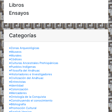
Libros
Ensayos
Categorías
※Zonas Arqueológicas
※Museos
※Murales
※Códices
※Culturas Ancestrales Prehispánicas
※Pueblos Indígenas
※Filosofía del Anáhuac
※Historiadores e Investigadores
※Civilización del Anáhuac
※Entrevistas
※Identidad
※Colonización
※Mercaderes
※Ontología de la Conquista
※Construyendo el conocimiento
※Bibliografía
※Promoción Cultural
※English Version