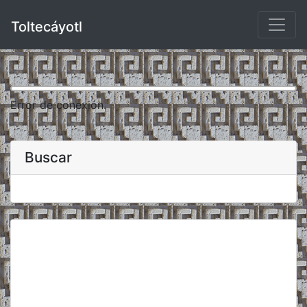
Toltecáyotl
Error de conexión.
Buscar