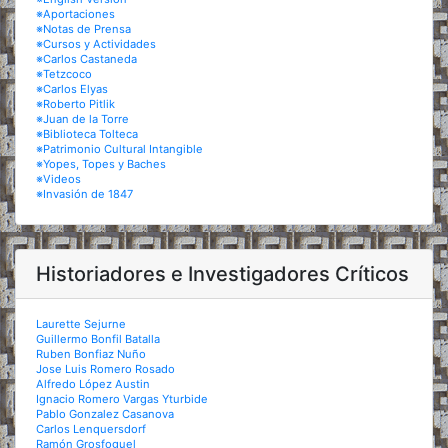
※Aportaciones
※Notas de Prensa
※Cursos y Actividades
※Carlos Castaneda
※Tetzcoco
※Carlos Elyas
※Roberto Pitlik
※Juan de la Torre
※Biblioteca Tolteca
※Patrimonio Cultural Intangible
※Yopes, Topes y Baches
※Videos
※Invasión de 1847
Historiadores e Investigadores Críticos
Laurette Sejurne
Guillermo Bonfil Batalla
Ruben Bonfiaz Nuño
Jose Luis Romero Rosado
Alfredo López Austin
Ignacio Romero Vargas Yturbide
Pablo Gonzalez Casanova
Carlos Lenquersdorf
Ramón Grosfoguel