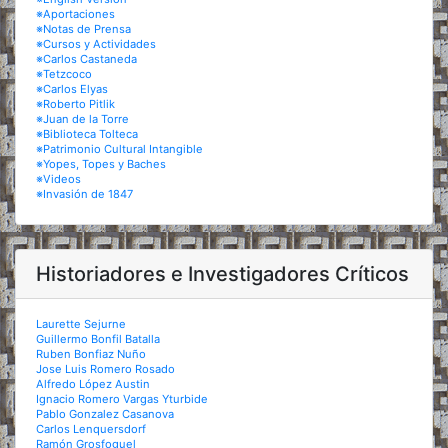
※Aportaciones
※Notas de Prensa
※Cursos y Actividades
※Carlos Castaneda
※Tetzcoco
※Carlos Elyas
※Roberto Pitlik
※Juan de la Torre
※Biblioteca Tolteca
※Patrimonio Cultural Intangible
※Yopes, Topes y Baches
※Videos
※Invasión de 1847
Historiadores e Investigadores Críticos
Laurette Sejurne
Guillermo Bonfil Batalla
Ruben Bonfiaz Nuño
Jose Luis Romero Rosado
Alfredo López Austin
Ignacio Romero Vargas Yturbide
Pablo Gonzalez Casanova
Carlos Lenquersdorf
Ramón Grosfoguel