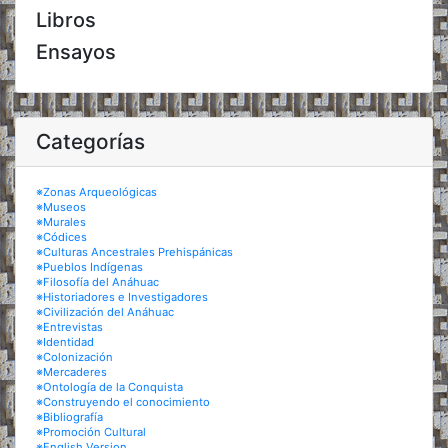
Libros
Ensayos
Categorías
※Zonas Arqueológicas
※Museos
※Murales
※Códices
※Culturas Ancestrales Prehispánicas
※Pueblos Indígenas
※Filosofía del Anáhuac
※Historiadores e Investigadores
※Civilización del Anáhuac
※Entrevistas
※Identidad
※Colonización
※Mercaderes
※Ontología de la Conquista
※Construyendo el conocimiento
※Bibliografía
※Promoción Cultural
※English Version