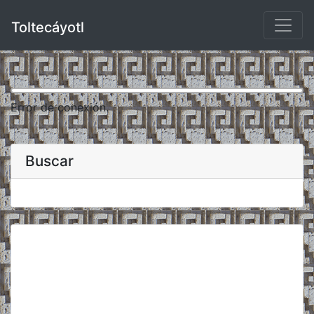
Toltecáyotl
Error de conexión.
Buscar