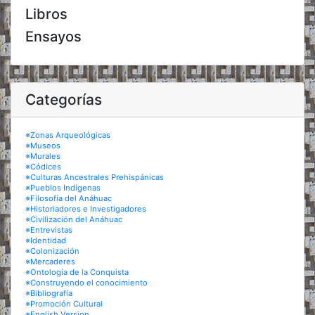
Libros
Ensayos
Categorías
※Zonas Arqueológicas
※Museos
※Murales
※Códices
※Culturas Ancestrales Prehispánicas
※Pueblos Indígenas
※Filosofía del Anáhuac
※Historiadores e Investigadores
※Civilización del Anáhuac
※Entrevistas
※Identidad
※Colonización
※Mercaderes
※Ontología de la Conquista
※Construyendo el conocimiento
※Bibliografía
※Promoción Cultural
※English Version