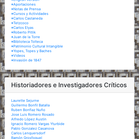
※Aportaciones
※Notas de Prensa
※Cursos y Actividades
※Carlos Castaneda
※Tetzcoco
※Carlos Elyas
※Roberto Pitlik
※Juan de la Torre
※Biblioteca Tolteca
※Patrimonio Cultural Intangible
※Yopes, Topes y Baches
※Videos
※Invasión de 1847
Historiadores e Investigadores Críticos
Laurette Sejurne
Guillermo Bonfil Batalla
Ruben Bonfiaz Nuño
Jose Luis Romero Rosado
Alfredo López Austin
Ignacio Romero Vargas Yturbide
Pablo Gonzalez Casanova
Carlos Lenquersdorf
Ramón Grosfoguel