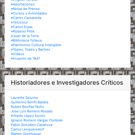
※Aportaciones
※Notas de Prensa
※Cursos y Actividades
※Carlos Castaneda
※Tetzcoco
※Carlos Elyas
※Roberto Pitlik
※Juan de la Torre
※Biblioteca Tolteca
※Patrimonio Cultural Intangible
※Yopes, Topes y Baches
※Videos
※Invasión de 1847
Historiadores e Investigadores Críticos
Laurette Sejurne
Guillermo Bonfil Batalla
Ruben Bonfiaz Nuño
Jose Luis Romero Rosado
Alfredo López Austin
Ignacio Romero Vargas Yturbide
Pablo Gonzalez Casanova
Carlos Lenquersdorf
Ramón Grosfoguel