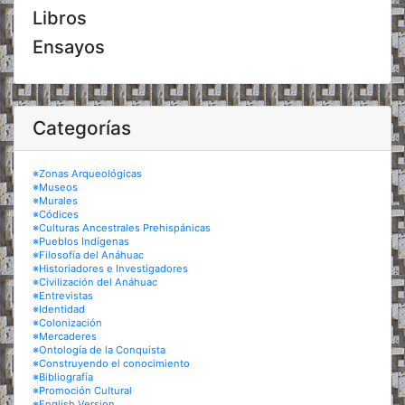
Libros
Ensayos
Categorías
※Zonas Arqueológicas
※Museos
※Murales
※Códices
※Culturas Ancestrales Prehispánicas
※Pueblos Indígenas
※Filosofía del Anáhuac
※Historiadores e Investigadores
※Civilización del Anáhuac
※Entrevistas
※Identidad
※Colonización
※Mercaderes
※Ontología de la Conquista
※Construyendo el conocimiento
※Bibliografía
※Promoción Cultural
※English Version