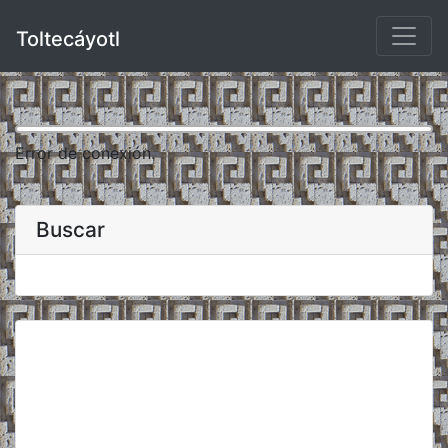
Toltecáyotl
Error de conexión.
Buscar