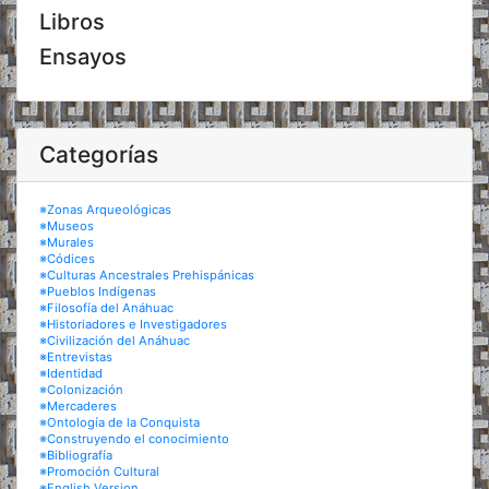
Libros
Ensayos
Categorías
※Zonas Arqueológicas
※Museos
※Murales
※Códices
※Culturas Ancestrales Prehispánicas
※Pueblos Indígenas
※Filosofía del Anáhuac
※Historiadores e Investigadores
※Civilización del Anáhuac
※Entrevistas
※Identidad
※Colonización
※Mercaderes
※Ontología de la Conquista
※Construyendo el conocimiento
※Bibliografía
※Promoción Cultural
※English Version