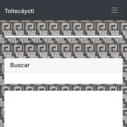
Toltecáyotl
Error de conexión.
Buscar