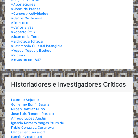
※Aportaciones
※Notas de Prensa
※Cursos y Actividades
※Carlos Castaneda
※Tetzcoco
※Carlos Elyas
※Roberto Pitlik
※Juan de la Torre
※Biblioteca Tolteca
※Patrimonio Cultural Intangible
※Yopes, Topes y Baches
※Videos
※Invasión de 1847
Historiadores e Investigadores Críticos
Laurette Sejurne
Guillermo Bonfil Batalla
Ruben Bonfiaz Nuño
Jose Luis Romero Rosado
Alfredo López Austin
Ignacio Romero Vargas Yturbide
Pablo Gonzalez Casanova
Carlos Lenquersdorf
Ramón Grosfoguel