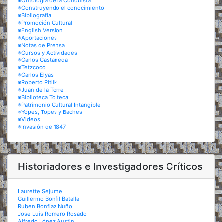
※Ontología de la Conquista
※Construyendo el conocimiento
※Bibliografía
※Promoción Cultural
※English Version
※Aportaciones
※Notas de Prensa
※Cursos y Actividades
※Carlos Castaneda
※Tetzcoco
※Carlos Elyas
※Roberto Pitlik
※Juan de la Torre
※Biblioteca Tolteca
※Patrimonio Cultural Intangible
※Yopes, Topes y Baches
※Videos
※Invasión de 1847
Historiadores e Investigadores Críticos
Laurette Sejurne
Guillermo Bonfil Batalla
Ruben Bonfiaz Nuño
Jose Luis Romero Rosado
Alfredo López Austin