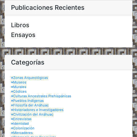
Publicaciones Recientes
Libros
Ensayos
Categorías
※Zonas Arqueológicas
※Museos
※Murales
※Códices
※Culturas Ancestrales Prehispánicas
※Pueblos Indígenas
※Filosofía del Anáhuac
※Historiadores e Investigadores
※Civilización del Anáhuac
※Entrevistas
※Identidad
※Colonización
※Mercaderes