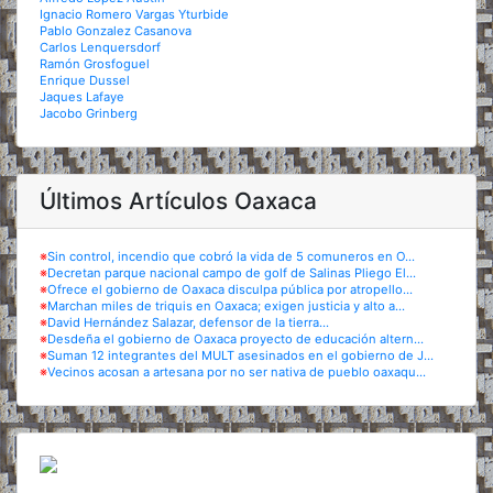
Ignacio Romero Vargas Yturbide
Pablo Gonzalez Casanova
Carlos Lenquersdorf
Ramón Grosfoguel
Enrique Dussel
Jaques Lafaye
Jacobo Grinberg
Últimos Artículos Oaxaca
※
Sin control, incendio que cobró la vida de 5 comuneros en O...
※
Decretan parque nacional campo de golf de Salinas Pliego El...
※
Ofrece el gobierno de Oaxaca disculpa pública por atropello...
※
Marchan miles de triquis en Oaxaca; exigen justicia y alto a...
※
David Hernández Salazar, defensor de la tierra...
※
Desdeña el gobierno de Oaxaca proyecto de educación altern...
※
Suman 12 integrantes del MULT asesinados en el gobierno de J...
※
Vecinos acosan a artesana por no ser nativa de pueblo oaxaqu...