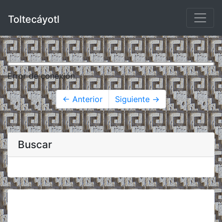
Toltecáyotl
Error de conexión.
← Anterior
Siguiente →
Buscar