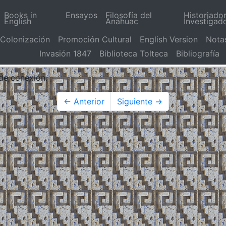
Books in
Ensayos
Filosofía del
Historiado
English
Anáhuac
Investigad
Colonización
Promoción Cultural
English Version
Nota
Invasión 1847
Biblioteca Tolteca
Bibliografía
 de conexión.
← Anterior
Siguiente →