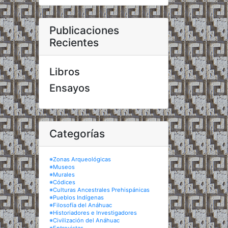
Publicaciones
Recientes
Libros
Ensayos
Categorías
※Zonas Arqueológicas
※Museos
※Murales
※Códices
※Culturas Ancestrales Prehispánicas
※Pueblos Indígenas
※Filosofía del Anáhuac
※Historiadores e Investigadores
※Civilización del Anáhuac