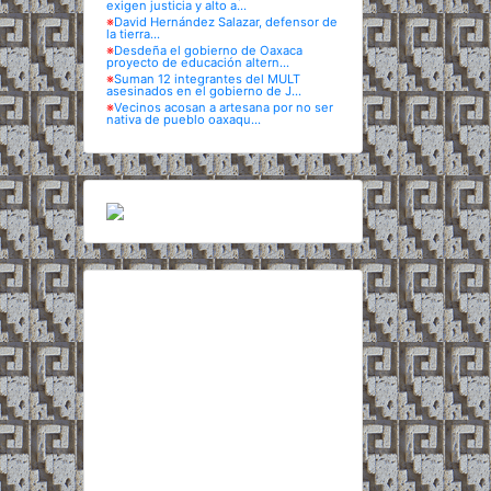
exigen justicia y alto a...
※
David Hernández Salazar, defensor de
la tierra...
※
Desdeña el gobierno de Oaxaca
proyecto de educación altern...
※
Suman 12 integrantes del MULT
asesinados en el gobierno de J...
※
Vecinos acosan a artesana por no ser
nativa de pueblo oaxaqu...