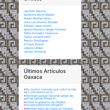
Laurette Sejurne
Guillermo Bonfil Batalla
Ruben Bonfiaz Nuño
Jose Luis Romero Rosado
Alfredo López Austin
Ignacio Romero Vargas Yturbide
Pablo Gonzalez Casanova
Carlos Lenquersdorf
Ramón Grosfoguel
Enrique Dussel
Jaques Lafaye
Jacobo Grinberg
Últimos Artículos
Oaxaca
※
Sin control, incendio que cobró la vida
de 5 comuneros en O...
※
Decretan parque nacional campo de
golf de Salinas Pliego El...
※
Ofrece el gobierno de Oaxaca
disculpa pública por atropello...
※
Marchan miles de triquis en Oaxaca;