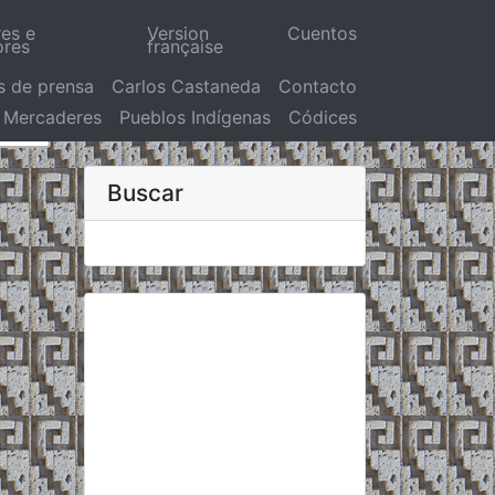
res e
Version
Cuentos
ores
française
s de prensa
Carlos Castaneda
Contacto
Mercaderes
Pueblos Indígenas
Códices
Buscar