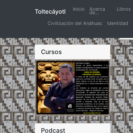
Inicio
(actual)
Acerca
Libros
Toltecáyotl
de...
Civilización del Anáhuac
Identidad
Error
Cursos
Podcast