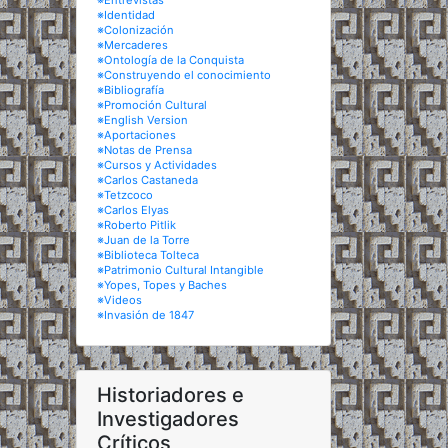
※Entrevistas
※Identidad
※Colonización
※Mercaderes
※Ontología de la Conquista
※Construyendo el conocimiento
※Bibliografía
※Promoción Cultural
※English Version
※Aportaciones
※Notas de Prensa
※Cursos y Actividades
※Carlos Castaneda
※Tetzcoco
※Carlos Elyas
※Roberto Pitlik
※Juan de la Torre
※Biblioteca Tolteca
※Patrimonio Cultural Intangible
※Yopes, Topes y Baches
※Videos
※Invasión de 1847
Historiadores e
Investigadores
Críticos