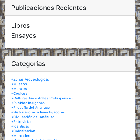
Publicaciones Recientes
Libros
Ensayos
Categorías
※Zonas Arqueológicas
※Museos
※Murales
※Códices
※Culturas Ancestrales Prehispánicas
※Pueblos Indígenas
※Filosofía del Anáhuac
※Historiadores e Investigadores
※Civilización del Anáhuac
※Entrevistas
※Identidad
※Colonización
※Mercaderes