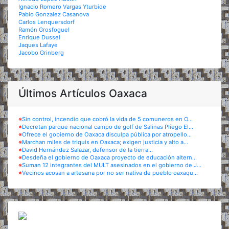
Ignacio Romero Vargas Yturbide
Pablo Gonzalez Casanova
Carlos Lenquersdorf
Ramón Grosfoguel
Enrique Dussel
Jaques Lafaye
Jacobo Grinberg
Últimos Artículos Oaxaca
※
Sin control, incendio que cobró la vida de 5 comuneros en O...
※
Decretan parque nacional campo de golf de Salinas Pliego El...
※
Ofrece el gobierno de Oaxaca disculpa pública por atropello...
※
Marchan miles de triquis en Oaxaca; exigen justicia y alto a...
※
David Hernández Salazar, defensor de la tierra...
※
Desdeña el gobierno de Oaxaca proyecto de educación altern...
※
Suman 12 integrantes del MULT asesinados en el gobierno de J...
※
Vecinos acosan a artesana por no ser nativa de pueblo oaxaqu...