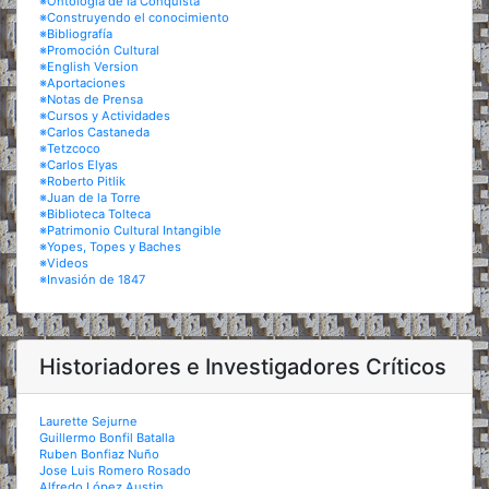
※Ontología de la Conquista
※Construyendo el conocimiento
※Bibliografía
※Promoción Cultural
※English Version
※Aportaciones
※Notas de Prensa
※Cursos y Actividades
※Carlos Castaneda
※Tetzcoco
※Carlos Elyas
※Roberto Pitlik
※Juan de la Torre
※Biblioteca Tolteca
※Patrimonio Cultural Intangible
※Yopes, Topes y Baches
※Videos
※Invasión de 1847
Historiadores e Investigadores Críticos
Laurette Sejurne
Guillermo Bonfil Batalla
Ruben Bonfiaz Nuño
Jose Luis Romero Rosado
Alfredo López Austin