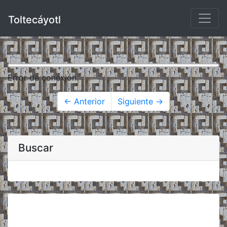
Toltecáyotl
Error de conexión.
← Anterior
Siguiente →
Buscar