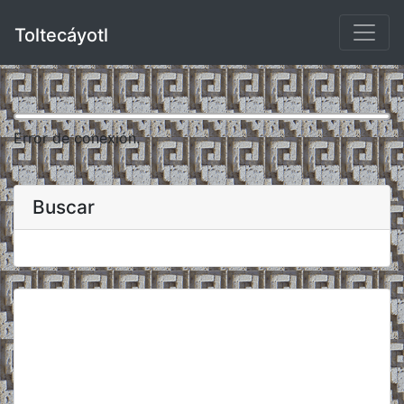
Toltecáyotl
Error de conexión.
Buscar