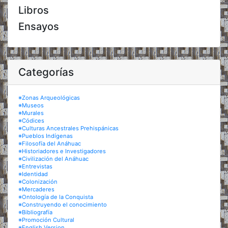
Libros
Ensayos
Categorías
※Zonas Arqueológicas
※Museos
※Murales
※Códices
※Culturas Ancestrales Prehispánicas
※Pueblos Indígenas
※Filosofía del Anáhuac
※Historiadores e Investigadores
※Civilización del Anáhuac
※Entrevistas
※Identidad
※Colonización
※Mercaderes
※Ontología de la Conquista
※Construyendo el conocimiento
※Bibliografía
※Promoción Cultural
※English Version