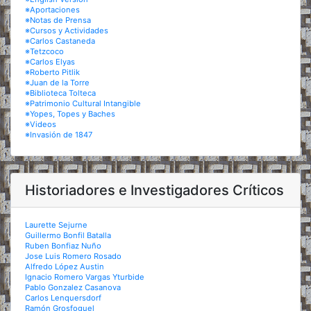
※Aportaciones
※Notas de Prensa
※Cursos y Actividades
※Carlos Castaneda
※Tetzcoco
※Carlos Elyas
※Roberto Pitlik
※Juan de la Torre
※Biblioteca Tolteca
※Patrimonio Cultural Intangible
※Yopes, Topes y Baches
※Videos
※Invasión de 1847
Historiadores e Investigadores Críticos
Laurette Sejurne
Guillermo Bonfil Batalla
Ruben Bonfiaz Nuño
Jose Luis Romero Rosado
Alfredo López Austin
Ignacio Romero Vargas Yturbide
Pablo Gonzalez Casanova
Carlos Lenquersdorf
Ramón Grosfoguel