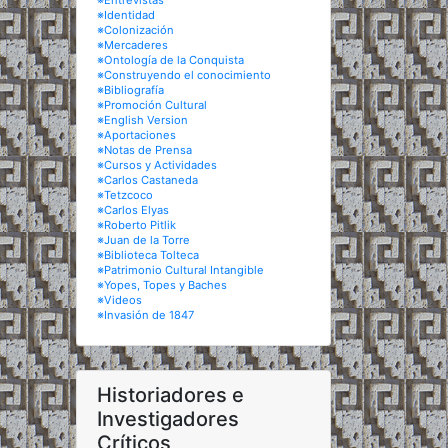
※Entrevistas
※Identidad
※Colonización
※Mercaderes
※Ontología de la Conquista
※Construyendo el conocimiento
※Bibliografía
※Promoción Cultural
※English Version
※Aportaciones
※Notas de Prensa
※Cursos y Actividades
※Carlos Castaneda
※Tetzcoco
※Carlos Elyas
※Roberto Pitlik
※Juan de la Torre
※Biblioteca Tolteca
※Patrimonio Cultural Intangible
※Yopes, Topes y Baches
※Videos
※Invasión de 1847
Historiadores e
Investigadores
Críticos