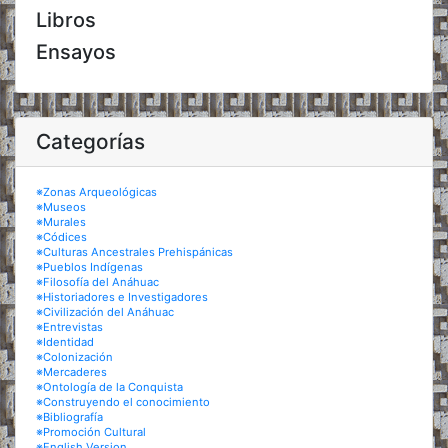
Libros
Ensayos
Categorías
※Zonas Arqueológicas
※Museos
※Murales
※Códices
※Culturas Ancestrales Prehispánicas
※Pueblos Indígenas
※Filosofía del Anáhuac
※Historiadores e Investigadores
※Civilización del Anáhuac
※Entrevistas
※Identidad
※Colonización
※Mercaderes
※Ontología de la Conquista
※Construyendo el conocimiento
※Bibliografía
※Promoción Cultural
※English Version