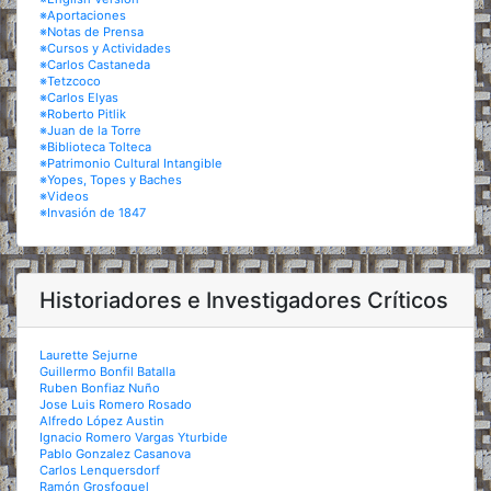
※Aportaciones
※Notas de Prensa
※Cursos y Actividades
※Carlos Castaneda
※Tetzcoco
※Carlos Elyas
※Roberto Pitlik
※Juan de la Torre
※Biblioteca Tolteca
※Patrimonio Cultural Intangible
※Yopes, Topes y Baches
※Videos
※Invasión de 1847
Historiadores e Investigadores Críticos
Laurette Sejurne
Guillermo Bonfil Batalla
Ruben Bonfiaz Nuño
Jose Luis Romero Rosado
Alfredo López Austin
Ignacio Romero Vargas Yturbide
Pablo Gonzalez Casanova
Carlos Lenquersdorf
Ramón Grosfoguel