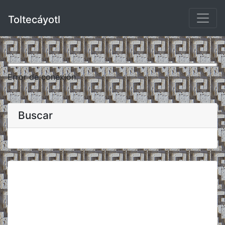
Toltecáyotl
Error de conexión.
Buscar