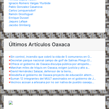
Ignacio Romero Vargas Yturbide
Pablo Gonzalez Casanova
Carlos Lenquersdorf
Ramón Grosfoguel
Enrique Dussel
Jaques Lafaye
Jacobo Grinberg
Últimos Artículos Oaxaca
※
Sin control, incendio que cobró la vida de 5 comuneros en O...
※
Decretan parque nacional campo de golf de Salinas Pliego El...
※
Ofrece el gobierno de Oaxaca disculpa pública por atropello...
※
Marchan miles de triquis en Oaxaca; exigen justicia y alto a...
※
David Hernández Salazar, defensor de la tierra...
※
Desdeña el gobierno de Oaxaca proyecto de educación altern...
※
Suman 12 integrantes del MULT asesinados en el gobierno de J...
※
Vecinos acosan a artesana por no ser nativa de pueblo oaxaqu...