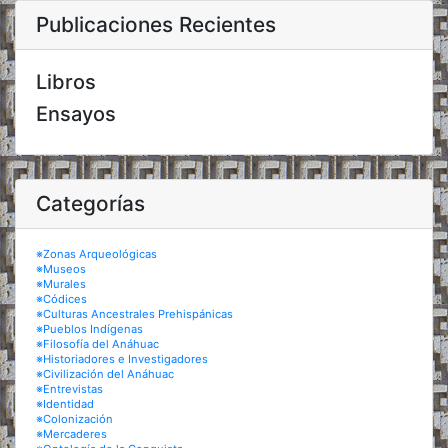
Publicaciones Recientes
Libros
Ensayos
Categorías
※Zonas Arqueológicas
※Museos
※Murales
※Códices
※Culturas Ancestrales Prehispánicas
※Pueblos Indígenas
※Filosofía del Anáhuac
※Historiadores e Investigadores
※Civilización del Anáhuac
※Entrevistas
※Identidad
※Colonización
※Mercaderes