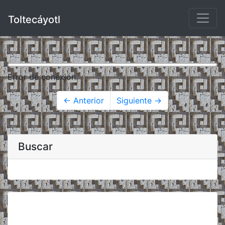
Toltecáyotl
Error de conexión.
← Anterior
Siguiente →
Buscar