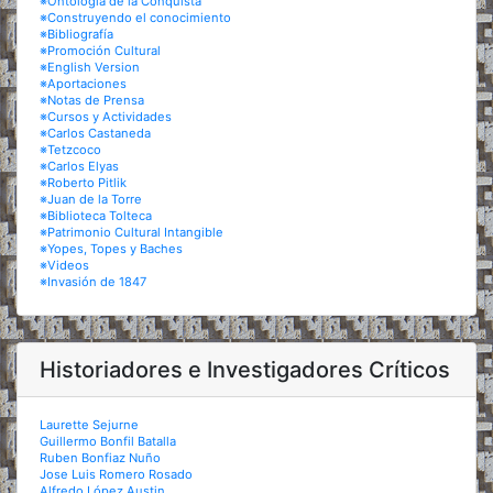
※Ontología de la Conquista
※Construyendo el conocimiento
※Bibliografía
※Promoción Cultural
※English Version
※Aportaciones
※Notas de Prensa
※Cursos y Actividades
※Carlos Castaneda
※Tetzcoco
※Carlos Elyas
※Roberto Pitlik
※Juan de la Torre
※Biblioteca Tolteca
※Patrimonio Cultural Intangible
※Yopes, Topes y Baches
※Videos
※Invasión de 1847
Historiadores e Investigadores Críticos
Laurette Sejurne
Guillermo Bonfil Batalla
Ruben Bonfiaz Nuño
Jose Luis Romero Rosado
Alfredo López Austin