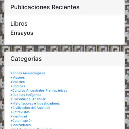
Publicaciones Recientes
Libros
Ensayos
Categorías
※Zonas Arqueológicas
※Museos
※Murales
※Códices
※Culturas Ancestrales Prehispánicas
※Pueblos Indígenas
※Filosofía del Anáhuac
※Historiadores e Investigadores
※Civilización del Anáhuac
※Entrevistas
※Identidad
※Colonización
※Mercaderes