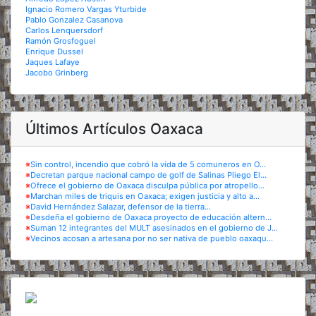
Ignacio Romero Vargas Yturbide
Pablo Gonzalez Casanova
Carlos Lenquersdorf
Ramón Grosfoguel
Enrique Dussel
Jaques Lafaye
Jacobo Grinberg
Últimos Artículos Oaxaca
※
Sin control, incendio que cobró la vida de 5 comuneros en O...
※
Decretan parque nacional campo de golf de Salinas Pliego El...
※
Ofrece el gobierno de Oaxaca disculpa pública por atropello...
※
Marchan miles de triquis en Oaxaca; exigen justicia y alto a...
※
David Hernández Salazar, defensor de la tierra...
※
Desdeña el gobierno de Oaxaca proyecto de educación altern...
※
Suman 12 integrantes del MULT asesinados en el gobierno de J...
※
Vecinos acosan a artesana por no ser nativa de pueblo oaxaqu...