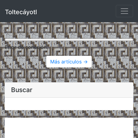
Toltecáyotl
Error de conexión.
Más artículos →
Buscar