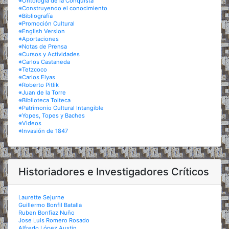
※Ontología de la Conquista
※Construyendo el conocimiento
※Bibliografía
※Promoción Cultural
※English Version
※Aportaciones
※Notas de Prensa
※Cursos y Actividades
※Carlos Castaneda
※Tetzcoco
※Carlos Elyas
※Roberto Pitlik
※Juan de la Torre
※Biblioteca Tolteca
※Patrimonio Cultural Intangible
※Yopes, Topes y Baches
※Videos
※Invasión de 1847
Historiadores e Investigadores Críticos
Laurette Sejurne
Guillermo Bonfil Batalla
Ruben Bonfiaz Nuño
Jose Luis Romero Rosado
Alfredo López Austin