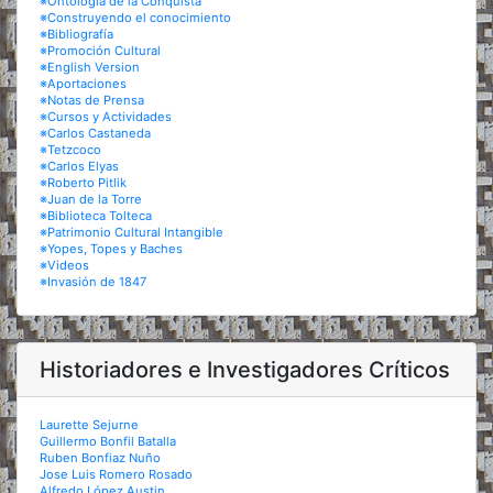
※Ontología de la Conquista
※Construyendo el conocimiento
※Bibliografía
※Promoción Cultural
※English Version
※Aportaciones
※Notas de Prensa
※Cursos y Actividades
※Carlos Castaneda
※Tetzcoco
※Carlos Elyas
※Roberto Pitlik
※Juan de la Torre
※Biblioteca Tolteca
※Patrimonio Cultural Intangible
※Yopes, Topes y Baches
※Videos
※Invasión de 1847
Historiadores e Investigadores Críticos
Laurette Sejurne
Guillermo Bonfil Batalla
Ruben Bonfiaz Nuño
Jose Luis Romero Rosado
Alfredo López Austin