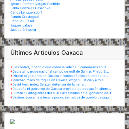
Ignacio Romero Vargas Yturbide
Pablo Gonzalez Casanova
Carlos Lenquersdorf
Ramón Grosfoguel
Enrique Dussel
Jaques Lafaye
Jacobo Grinberg
Últimos Artículos Oaxaca
※
Sin control, incendio que cobró la vida de 5 comuneros en O...
※
Decretan parque nacional campo de golf de Salinas Pliego El...
※
Ofrece el gobierno de Oaxaca disculpa pública por atropello...
※
Marchan miles de triquis en Oaxaca; exigen justicia y alto a...
※
David Hernández Salazar, defensor de la tierra...
※
Desdeña el gobierno de Oaxaca proyecto de educación altern...
※
Suman 12 integrantes del MULT asesinados en el gobierno de J...
※
Vecinos acosan a artesana por no ser nativa de pueblo oaxaqu...