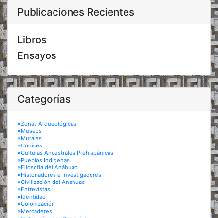
Publicaciones Recientes
Libros
Ensayos
Categorías
※Zonas Arqueológicas
※Museos
※Murales
※Códices
※Culturas Ancestrales Prehispánicas
※Pueblos Indígenas
※Filosofía del Anáhuac
※Historiadores e Investigadores
※Civilización del Anáhuac
※Entrevistas
※Identidad
※Colonización
※Mercaderes