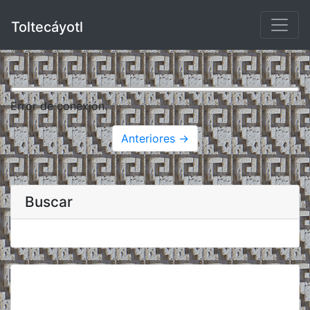
Toltecáyotl
Error de conexión.
Anteriores →
Buscar