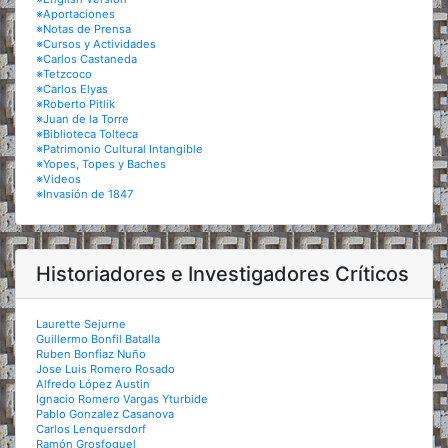
※Aportaciones
※Notas de Prensa
※Cursos y Actividades
※Carlos Castaneda
※Tetzcoco
※Carlos Elyas
※Roberto Pitlik
※Juan de la Torre
※Biblioteca Tolteca
※Patrimonio Cultural Intangible
※Yopes, Topes y Baches
※Videos
※Invasión de 1847
Historiadores e Investigadores Críticos
Laurette Sejurne
Guillermo Bonfil Batalla
Ruben Bonfiaz Nuño
Jose Luis Romero Rosado
Alfredo López Austin
Ignacio Romero Vargas Yturbide
Pablo Gonzalez Casanova
Carlos Lenquersdorf
Ramón Grosfoguel