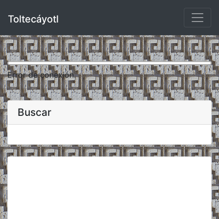
Toltecáyotl
Error de conexión.
Buscar