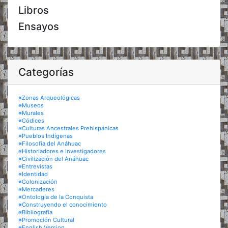
Libros
Ensayos
Categorías
※Zonas Arqueológicas
※Museos
※Murales
※Códices
※Culturas Ancestrales Prehispánicas
※Pueblos Indígenas
※Filosofía del Anáhuac
※Historiadores e Investigadores
※Civilización del Anáhuac
※Entrevistas
※Identidad
※Colonización
※Mercaderes
※Ontología de la Conquista
※Construyendo el conocimiento
※Bibliografía
※Promoción Cultural
※English Version