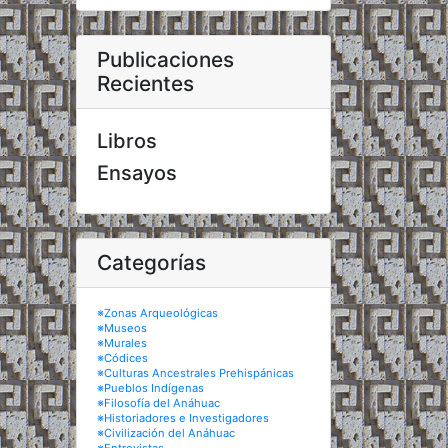
Publicaciones
Recientes
Libros
Ensayos
Categorías
※Zonas Arqueológicas
※Museos
※Murales
※Códices
※Culturas Ancestrales Prehispánicas
※Pueblos Indígenas
※Filosofía del Anáhuac
※Historiadores e Investigadores
※Civilización del Anáhuac