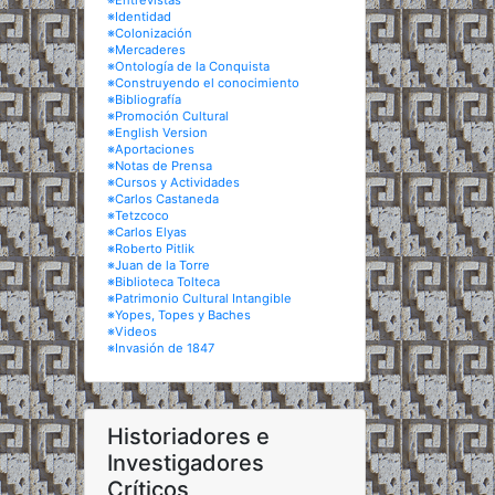
※Entrevistas
※Identidad
※Colonización
※Mercaderes
※Ontología de la Conquista
※Construyendo el conocimiento
※Bibliografía
※Promoción Cultural
※English Version
※Aportaciones
※Notas de Prensa
※Cursos y Actividades
※Carlos Castaneda
※Tetzcoco
※Carlos Elyas
※Roberto Pitlik
※Juan de la Torre
※Biblioteca Tolteca
※Patrimonio Cultural Intangible
※Yopes, Topes y Baches
※Videos
※Invasión de 1847
Historiadores e
Investigadores
Críticos