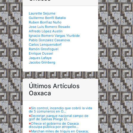
Laurette Sejurne
Guillermo Bonfil Batalla
Ruben Bonfiaz Nuño
Jose Luis Romero Rosado
Alfredo López Austin
Ignacio Romero Vargas Yturbide
Pablo Gonzalez Casanova
Carlos Lenquersdorf
Ramón Grosfoguel
Enrique Dussel
Jaques Lafaye
Jacobo Grinberg
Últimos Artículos
Oaxaca
※
Sin control, incendio que cobró la vida
de 5 comuneros en O...
※
Decretan parque nacional campo de
golf de Salinas Pliego El...
※
Ofrece el gobierno de Oaxaca
disculpa pública por atropello...
※
Marchan miles de triquis en Oaxaca;