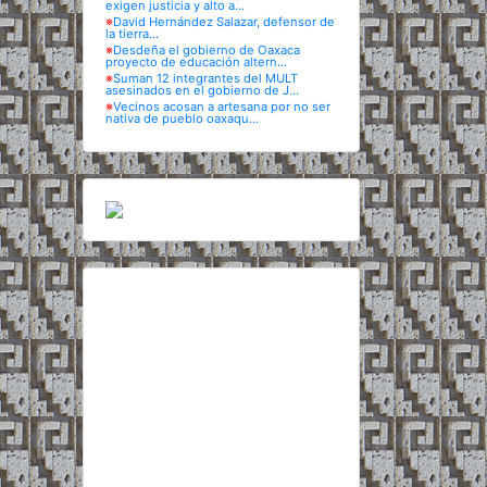
exigen justicia y alto a...
※
David Hernández Salazar, defensor de
la tierra...
※
Desdeña el gobierno de Oaxaca
proyecto de educación altern...
※
Suman 12 integrantes del MULT
asesinados en el gobierno de J...
※
Vecinos acosan a artesana por no ser
nativa de pueblo oaxaqu...