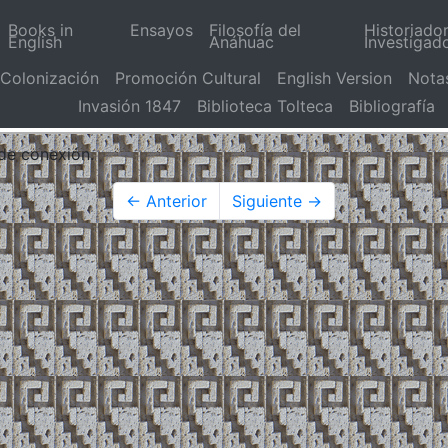
Books in
Ensayos
Filosofía del
Historiado
English
Anáhuac
Investigad
Colonización
Promoción Cultural
English Version
Nota
Invasión 1847
Biblioteca Tolteca
Bibliografía
 de conexión.
← Anterior
Siguiente →