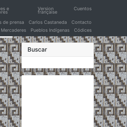
res e
Version
Cuentos
ores
française
s de prensa
Carlos Castaneda
Contacto
Mercaderes
Pueblos Indígenas
Códices
Buscar