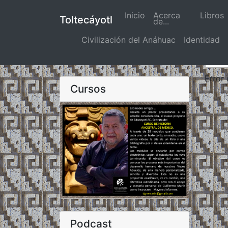
Inicio
(actual)
Acerca
Libros
Toltecáyotl
de...
Civilización del Anáhuac
Identidad
Error
Cursos
Podcast