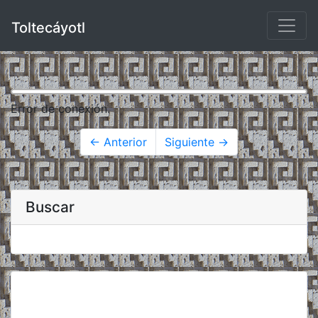
Toltecáyotl
Error de conexión.
← Anterior
Siguiente →
Buscar