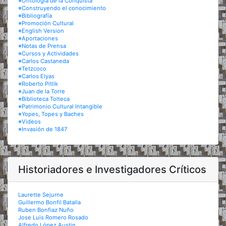
※Ontología de la Conquista
※Construyendo el conocimiento
※Bibliografía
※Promoción Cultural
※English Version
※Aportaciones
※Notas de Prensa
※Cursos y Actividades
※Carlos Castaneda
※Tetzcoco
※Carlos Elyas
※Roberto Pitlik
※Juan de la Torre
※Biblioteca Tolteca
※Patrimonio Cultural Intangible
※Yopes, Topes y Baches
※Videos
※Invasión de 1847
Historiadores e Investigadores Críticos
Laurette Sejurne
Guillermo Bonfil Batalla
Ruben Bonfiaz Nuño
Jose Luis Romero Rosado
Alfredo López Austin