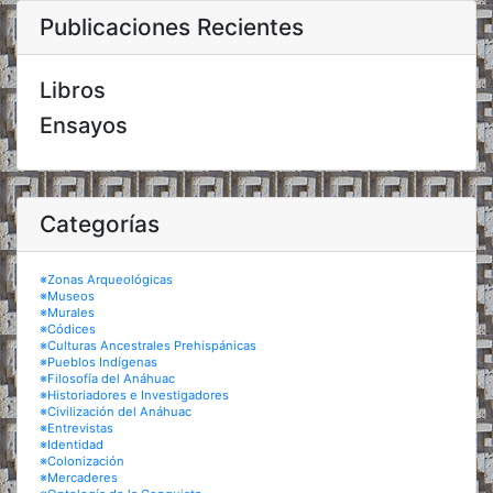
Publicaciones Recientes
Libros
Ensayos
Categorías
※Zonas Arqueológicas
※Museos
※Murales
※Códices
※Culturas Ancestrales Prehispánicas
※Pueblos Indígenas
※Filosofía del Anáhuac
※Historiadores e Investigadores
※Civilización del Anáhuac
※Entrevistas
※Identidad
※Colonización
※Mercaderes