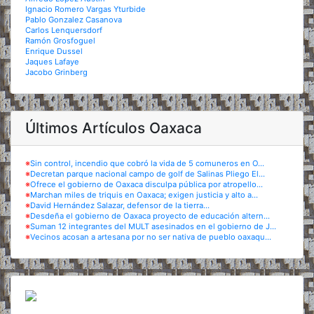
Ignacio Romero Vargas Yturbide
Pablo Gonzalez Casanova
Carlos Lenquersdorf
Ramón Grosfoguel
Enrique Dussel
Jaques Lafaye
Jacobo Grinberg
Últimos Artículos Oaxaca
※
Sin control, incendio que cobró la vida de 5 comuneros en O...
※
Decretan parque nacional campo de golf de Salinas Pliego El...
※
Ofrece el gobierno de Oaxaca disculpa pública por atropello...
※
Marchan miles de triquis en Oaxaca; exigen justicia y alto a...
※
David Hernández Salazar, defensor de la tierra...
※
Desdeña el gobierno de Oaxaca proyecto de educación altern...
※
Suman 12 integrantes del MULT asesinados en el gobierno de J...
※
Vecinos acosan a artesana por no ser nativa de pueblo oaxaqu...