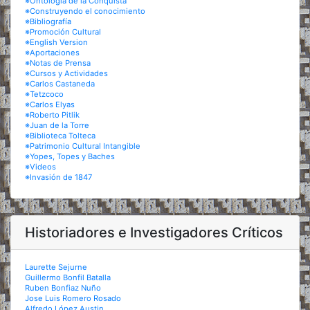
※Ontología de la Conquista
※Construyendo el conocimiento
※Bibliografía
※Promoción Cultural
※English Version
※Aportaciones
※Notas de Prensa
※Cursos y Actividades
※Carlos Castaneda
※Tetzcoco
※Carlos Elyas
※Roberto Pitlik
※Juan de la Torre
※Biblioteca Tolteca
※Patrimonio Cultural Intangible
※Yopes, Topes y Baches
※Videos
※Invasión de 1847
Historiadores e Investigadores Críticos
Laurette Sejurne
Guillermo Bonfil Batalla
Ruben Bonfiaz Nuño
Jose Luis Romero Rosado
Alfredo López Austin