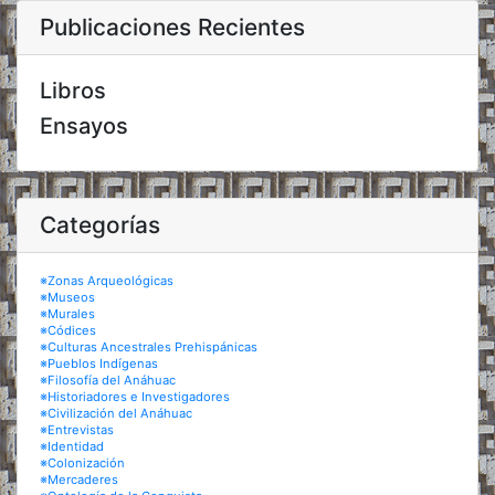
Publicaciones Recientes
Libros
Ensayos
Categorías
※Zonas Arqueológicas
※Museos
※Murales
※Códices
※Culturas Ancestrales Prehispánicas
※Pueblos Indígenas
※Filosofía del Anáhuac
※Historiadores e Investigadores
※Civilización del Anáhuac
※Entrevistas
※Identidad
※Colonización
※Mercaderes