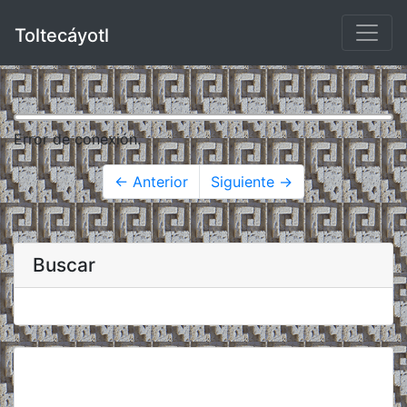
Toltecáyotl
Error de conexión.
← Anterior
Siguiente →
Buscar