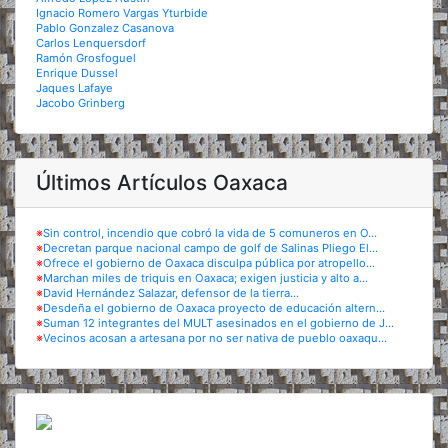
Ignacio Romero Vargas Yturbide
Pablo Gonzalez Casanova
Carlos Lenquersdorf
Ramón Grosfoguel
Enrique Dussel
Jaques Lafaye
Jacobo Grinberg
Últimos Artículos Oaxaca
※
Sin control, incendio que cobró la vida de 5 comuneros en O...
※
Decretan parque nacional campo de golf de Salinas Pliego El...
※
Ofrece el gobierno de Oaxaca disculpa pública por atropello...
※
Marchan miles de triquis en Oaxaca; exigen justicia y alto a...
※
David Hernández Salazar, defensor de la tierra...
※
Desdeña el gobierno de Oaxaca proyecto de educación altern...
※
Suman 12 integrantes del MULT asesinados en el gobierno de J...
※
Vecinos acosan a artesana por no ser nativa de pueblo oaxaqu...