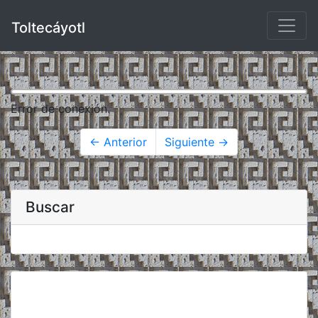
Toltecáyotl
Error de conexión.
← Anterior
Siguiente →
Buscar