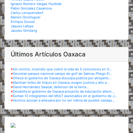
Ignacio Romero Vargas Yturbide
Pablo Gonzalez Casanova
Carlos Lenquersdorf
Ramón Grosfoguel
Enrique Dussel
Jaques Lafaye
Jacobo Grinberg
Últimos Artículos Oaxaca
※
Sin control, incendio que cobró la vida de 5 comuneros en O...
※
Decretan parque nacional campo de golf de Salinas Pliego El...
※
Ofrece el gobierno de Oaxaca disculpa pública por atropello...
※
Marchan miles de triquis en Oaxaca; exigen justicia y alto a...
※
David Hernández Salazar, defensor de la tierra...
※
Desdeña el gobierno de Oaxaca proyecto de educación altern...
※
Suman 12 integrantes del MULT asesinados en el gobierno de J...
※
Vecinos acosan a artesana por no ser nativa de pueblo oaxaqu...