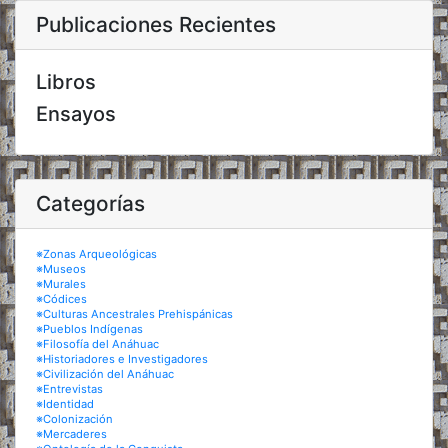
Publicaciones Recientes
Libros
Ensayos
Categorías
※Zonas Arqueológicas
※Museos
※Murales
※Códices
※Culturas Ancestrales Prehispánicas
※Pueblos Indígenas
※Filosofía del Anáhuac
※Historiadores e Investigadores
※Civilización del Anáhuac
※Entrevistas
※Identidad
※Colonización
※Mercaderes