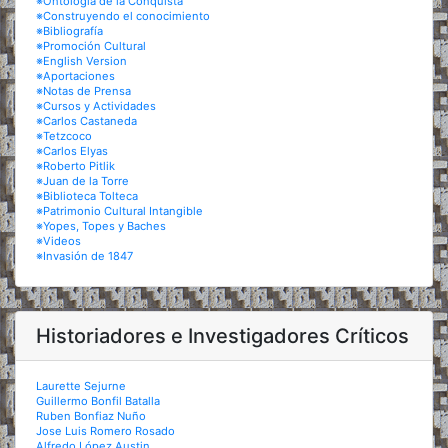
※Ontología de la Conquista
※Construyendo el conocimiento
※Bibliografía
※Promoción Cultural
※English Version
※Aportaciones
※Notas de Prensa
※Cursos y Actividades
※Carlos Castaneda
※Tetzcoco
※Carlos Elyas
※Roberto Pitlik
※Juan de la Torre
※Biblioteca Tolteca
※Patrimonio Cultural Intangible
※Yopes, Topes y Baches
※Videos
※Invasión de 1847
Historiadores e Investigadores Críticos
Laurette Sejurne
Guillermo Bonfil Batalla
Ruben Bonfiaz Nuño
Jose Luis Romero Rosado
Alfredo López Austin