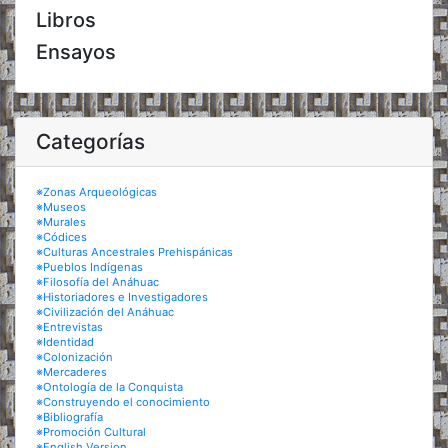
Libros
Ensayos
Categorías
※Zonas Arqueológicas
※Museos
※Murales
※Códices
※Culturas Ancestrales Prehispánicas
※Pueblos Indígenas
※Filosofía del Anáhuac
※Historiadores e Investigadores
※Civilización del Anáhuac
※Entrevistas
※Identidad
※Colonización
※Mercaderes
※Ontología de la Conquista
※Construyendo el conocimiento
※Bibliografía
※Promoción Cultural
※English Version