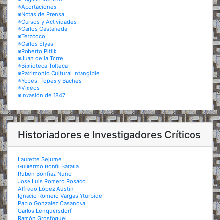
※Aportaciones
※Notas de Prensa
※Cursos y Actividades
※Carlos Castaneda
※Tetzcoco
※Carlos Elyas
※Roberto Pitlik
※Juan de la Torre
※Biblioteca Tolteca
※Patrimonio Cultural Intangible
※Yopes, Topes y Baches
※Videos
※Invasión de 1847
Historiadores e Investigadores Críticos
Laurette Sejurne
Guillermo Bonfil Batalla
Ruben Bonfiaz Nuño
Jose Luis Romero Rosado
Alfredo López Austin
Ignacio Romero Vargas Yturbide
Pablo Gonzalez Casanova
Carlos Lenquersdorf
Ramón Grosfoguel