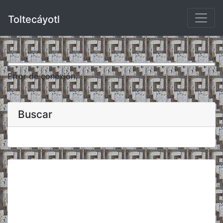
Toltecáyotl
Error de conexión.
Buscar