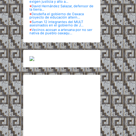
exigen justicia y alto a...
※
David Hernández Salazar, defensor de
la tierra...
※
Desdeña el gobierno de Oaxaca
proyecto de educación altern...
※
Suman 12 integrantes del MULT
asesinados en el gobierno de J...
※
Vecinos acosan a artesana por no ser
nativa de pueblo oaxaqu...