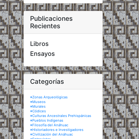
Publicaciones
Recientes
Libros
Ensayos
Categorías
※Zonas Arqueológicas
※Museos
※Murales
※Códices
※Culturas Ancestrales Prehispánicas
※Pueblos Indígenas
※Filosofía del Anáhuac
※Historiadores e Investigadores
※Civilización del Anáhuac