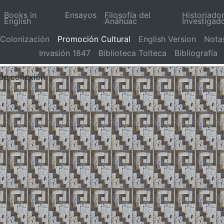
Books in
Ensayos
Filosofía del
Historiado
English
Anáhuac
Investigad
Colonización
Promoción Cultural
English Version
Nota
Invasión 1847
Biblioteca Tolteca
Bibliografía
 de conexión.