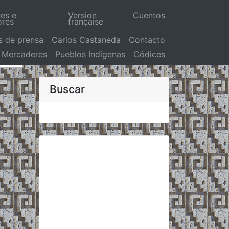
res e
Version
Cuentos
ores
française
s de prensa
Carlos Castaneda
Contacto
Mercaderes
Pueblos Indígenas
Códices
Buscar