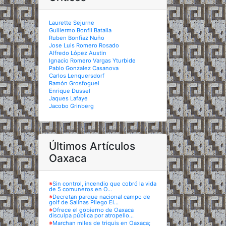
Laurette Sejurne
Guillermo Bonfil Batalla
Ruben Bonfiaz Nuño
Jose Luis Romero Rosado
Alfredo López Austin
Ignacio Romero Vargas Yturbide
Pablo Gonzalez Casanova
Carlos Lenquersdorf
Ramón Grosfoguel
Enrique Dussel
Jaques Lafaye
Jacobo Grinberg
Últimos Artículos
Oaxaca
※
Sin control, incendio que cobró la vida
de 5 comuneros en O...
※
Decretan parque nacional campo de
golf de Salinas Pliego El...
※
Ofrece el gobierno de Oaxaca
disculpa pública por atropello...
※
Marchan miles de triquis en Oaxaca;