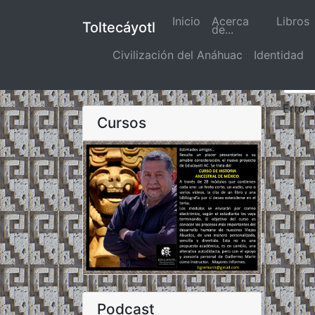
Inicio
(actual)
Acerca
Libros
Toltecáyotl
de...
Civilización del Anáhuac
Identidad
Error
Cursos
Podcast