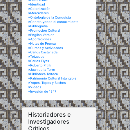
※Entrevistas
※Identidad
※Colonización
※Mercaderes
※Ontología de la Conquista
※Construyendo el conocimiento
※Bibliografía
※Promoción Cultural
※English Version
※Aportaciones
※Notas de Prensa
※Cursos y Actividades
※Carlos Castaneda
※Tetzcoco
※Carlos Elyas
※Roberto Pitlik
※Juan de la Torre
※Biblioteca Tolteca
※Patrimonio Cultural Intangible
※Yopes, Topes y Baches
※Videos
※Invasión de 1847
Historiadores e
Investigadores
Críticos