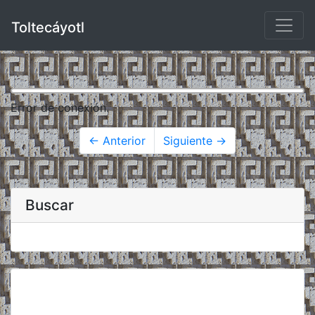
Toltecáyotl
Error de conexión.
← Anterior
Siguiente →
Buscar