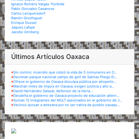
Ignacio Romero Vargas Yturbide
Pablo Gonzalez Casanova
Carlos Lenquersdorf
Ramón Grosfoguel
Enrique Dussel
Jaques Lafaye
Jacobo Grinberg
Últimos Artículos Oaxaca
※
Sin control, incendio que cobró la vida de 5 comuneros en O...
※
Decretan parque nacional campo de golf de Salinas Pliego El...
※
Ofrece el gobierno de Oaxaca disculpa pública por atropello...
※
Marchan miles de triquis en Oaxaca; exigen justicia y alto a...
※
David Hernández Salazar, defensor de la tierra...
※
Desdeña el gobierno de Oaxaca proyecto de educación altern...
※
Suman 12 integrantes del MULT asesinados en el gobierno de J...
※
Vecinos acosan a artesana por no ser nativa de pueblo oaxaqu...