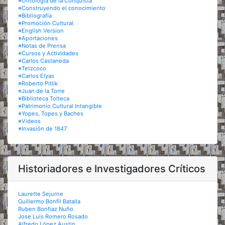
※Ontología de la Conquista
※Construyendo el conocimiento
※Bibliografía
※Promoción Cultural
※English Version
※Aportaciones
※Notas de Prensa
※Cursos y Actividades
※Carlos Castaneda
※Tetzcoco
※Carlos Elyas
※Roberto Pitlik
※Juan de la Torre
※Biblioteca Tolteca
※Patrimonio Cultural Intangible
※Yopes, Topes y Baches
※Videos
※Invasión de 1847
Historiadores e Investigadores Críticos
Laurette Sejurne
Guillermo Bonfil Batalla
Ruben Bonfiaz Nuño
Jose Luis Romero Rosado
Alfredo López Austin