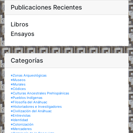
Publicaciones Recientes
Libros
Ensayos
Categorías
※Zonas Arqueológicas
※Museos
※Murales
※Códices
※Culturas Ancestrales Prehispánicas
※Pueblos Indígenas
※Filosofía del Anáhuac
※Historiadores e Investigadores
※Civilización del Anáhuac
※Entrevistas
※Identidad
※Colonización
※Mercaderes