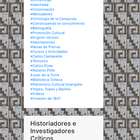
※Entrevistas
※Identidad
※Colonización
※Mercaderes
※Ontología de la Conquista
※Construyendo el conocimiento
※Bibliografía
※Promoción Cultural
※English Version
※Aportaciones
※Notas de Prensa
※Cursos y Actividades
※Carlos Castaneda
※Tetzcoco
※Carlos Elyas
※Roberto Pitlik
※Juan de la Torre
※Biblioteca Tolteca
※Patrimonio Cultural Intangible
※Yopes, Topes y Baches
※Videos
※Invasión de 1847
Historiadores e
Investigadores
Críticos