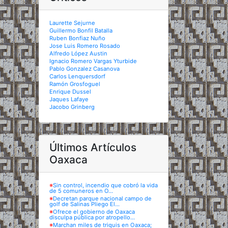
Laurette Sejurne
Guillermo Bonfil Batalla
Ruben Bonfiaz Nuño
Jose Luis Romero Rosado
Alfredo López Austin
Ignacio Romero Vargas Yturbide
Pablo Gonzalez Casanova
Carlos Lenquersdorf
Ramón Grosfoguel
Enrique Dussel
Jaques Lafaye
Jacobo Grinberg
Últimos Artículos
Oaxaca
※
Sin control, incendio que cobró la vida
de 5 comuneros en O...
※
Decretan parque nacional campo de
golf de Salinas Pliego El...
※
Ofrece el gobierno de Oaxaca
disculpa pública por atropello...
※
Marchan miles de triquis en Oaxaca;