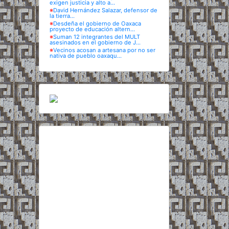
exigen justicia y alto a...
※
David Hernández Salazar, defensor de
la tierra...
※
Desdeña el gobierno de Oaxaca
proyecto de educación altern...
※
Suman 12 integrantes del MULT
asesinados en el gobierno de J...
※
Vecinos acosan a artesana por no ser
nativa de pueblo oaxaqu...