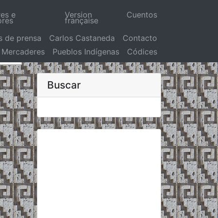
res e
Version
Cuentos
ores
française
s de prensa
Carlos Castaneda
Contacto
Mercaderes
Pueblos Indígenas
Códices
Buscar