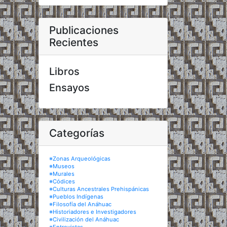
Publicaciones
Recientes
Libros
Ensayos
Categorías
※Zonas Arqueológicas
※Museos
※Murales
※Códices
※Culturas Ancestrales Prehispánicas
※Pueblos Indígenas
※Filosofía del Anáhuac
※Historiadores e Investigadores
※Civilización del Anáhuac