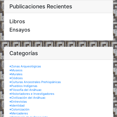
Publicaciones Recientes
Libros
Ensayos
Categorías
※Zonas Arqueológicas
※Museos
※Murales
※Códices
※Culturas Ancestrales Prehispánicas
※Pueblos Indígenas
※Filosofía del Anáhuac
※Historiadores e Investigadores
※Civilización del Anáhuac
※Entrevistas
※Identidad
※Colonización
※Mercaderes