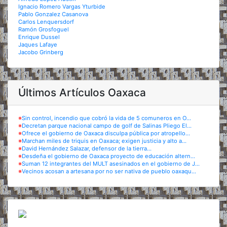
Ignacio Romero Vargas Yturbide
Pablo Gonzalez Casanova
Carlos Lenquersdorf
Ramón Grosfoguel
Enrique Dussel
Jaques Lafaye
Jacobo Grinberg
Últimos Artículos Oaxaca
※
Sin control, incendio que cobró la vida de 5 comuneros en O...
※
Decretan parque nacional campo de golf de Salinas Pliego El...
※
Ofrece el gobierno de Oaxaca disculpa pública por atropello...
※
Marchan miles de triquis en Oaxaca; exigen justicia y alto a...
※
David Hernández Salazar, defensor de la tierra...
※
Desdeña el gobierno de Oaxaca proyecto de educación altern...
※
Suman 12 integrantes del MULT asesinados en el gobierno de J...
※
Vecinos acosan a artesana por no ser nativa de pueblo oaxaqu...