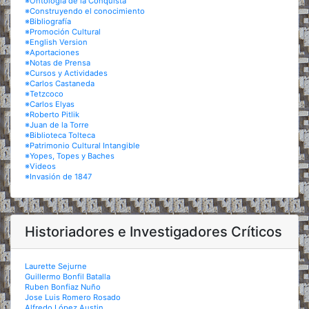
※Ontología de la Conquista
※Construyendo el conocimiento
※Bibliografía
※Promoción Cultural
※English Version
※Aportaciones
※Notas de Prensa
※Cursos y Actividades
※Carlos Castaneda
※Tetzcoco
※Carlos Elyas
※Roberto Pitlik
※Juan de la Torre
※Biblioteca Tolteca
※Patrimonio Cultural Intangible
※Yopes, Topes y Baches
※Videos
※Invasión de 1847
Historiadores e Investigadores Críticos
Laurette Sejurne
Guillermo Bonfil Batalla
Ruben Bonfiaz Nuño
Jose Luis Romero Rosado
Alfredo López Austin