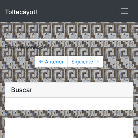
Toltecáyotl
Error de conexión.
← Anterior
Siguiente →
Buscar