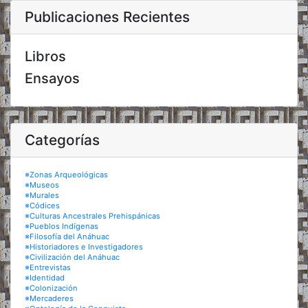
Publicaciones Recientes
Libros
Ensayos
Categorías
※Zonas Arqueológicas
※Museos
※Murales
※Códices
※Culturas Ancestrales Prehispánicas
※Pueblos Indígenas
※Filosofía del Anáhuac
※Historiadores e Investigadores
※Civilización del Anáhuac
※Entrevistas
※Identidad
※Colonización
※Mercaderes