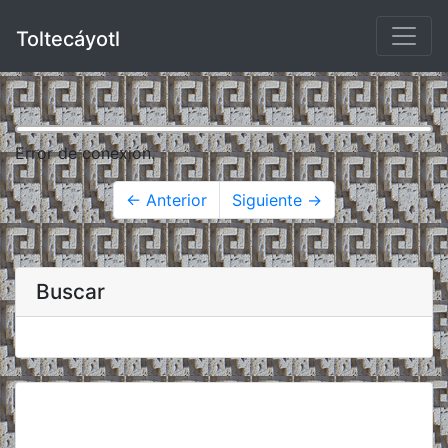
Toltecáyotl
Error de conexión.
← Anterior
Siguiente →
Buscar