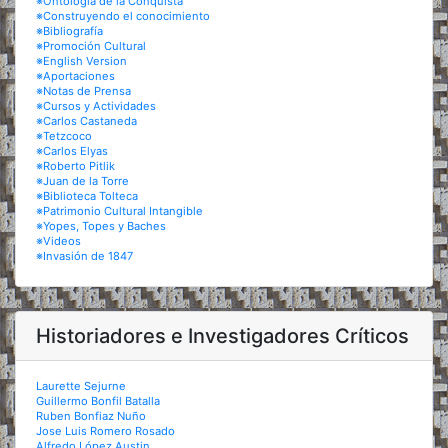
※Ontología de la Conquista
※Construyendo el conocimiento
※Bibliografía
※Promoción Cultural
※English Version
※Aportaciones
※Notas de Prensa
※Cursos y Actividades
※Carlos Castaneda
※Tetzcoco
※Carlos Elyas
※Roberto Pitlik
※Juan de la Torre
※Biblioteca Tolteca
※Patrimonio Cultural Intangible
※Yopes, Topes y Baches
※Videos
※Invasión de 1847
Historiadores e Investigadores Críticos
Laurette Sejurne
Guillermo Bonfil Batalla
Ruben Bonfiaz Nuño
Jose Luis Romero Rosado
Alfredo López Austin