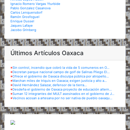
Ignacio Romero Vargas Yturbide
Pablo Gonzalez Casanova
Carlos Lenquersdorf
Ramón Grosfoguel
Enrique Dussel
Jaques Lafaye
Jacobo Grinberg
Últimos Artículos Oaxaca
※
Sin control, incendio que cobró la vida de 5 comuneros en O...
※
Decretan parque nacional campo de golf de Salinas Pliego El...
※
Ofrece el gobierno de Oaxaca disculpa pública por atropello...
※
Marchan miles de triquis en Oaxaca; exigen justicia y alto a...
※
David Hernández Salazar, defensor de la tierra...
※
Desdeña el gobierno de Oaxaca proyecto de educación altern...
※
Suman 12 integrantes del MULT asesinados en el gobierno de J...
※
Vecinos acosan a artesana por no ser nativa de pueblo oaxaqu...