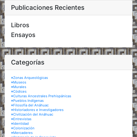
Publicaciones Recientes
Libros
Ensayos
Categorías
※Zonas Arqueológicas
※Museos
※Murales
※Códices
※Culturas Ancestrales Prehispánicas
※Pueblos Indígenas
※Filosofía del Anáhuac
※Historiadores e Investigadores
※Civilización del Anáhuac
※Entrevistas
※Identidad
※Colonización
※Mercaderes