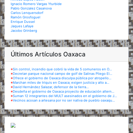
Ignacio Romero Vargas Yturbide
Pablo Gonzalez Casanova
Carlos Lenquersdorf
Ramón Grosfoguel
Enrique Dussel
Jaques Lafaye
Jacobo Grinberg
Últimos Artículos Oaxaca
※
Sin control, incendio que cobró la vida de 5 comuneros en O...
※
Decretan parque nacional campo de golf de Salinas Pliego El...
※
Ofrece el gobierno de Oaxaca disculpa pública por atropello...
※
Marchan miles de triquis en Oaxaca; exigen justicia y alto a...
※
David Hernández Salazar, defensor de la tierra...
※
Desdeña el gobierno de Oaxaca proyecto de educación altern...
※
Suman 12 integrantes del MULT asesinados en el gobierno de J...
※
Vecinos acosan a artesana por no ser nativa de pueblo oaxaqu...