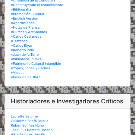
※Ontología de la Conquista
※Construyendo el conocimiento
※Bibliografía
※Promoción Cultural
※English Version
※Aportaciones
※Notas de Prensa
※Cursos y Actividades
※Carlos Castaneda
※Tetzcoco
※Carlos Elyas
※Roberto Pitlik
※Juan de la Torre
※Biblioteca Tolteca
※Patrimonio Cultural Intangible
※Yopes, Topes y Baches
※Videos
※Invasión de 1847
Historiadores e Investigadores Críticos
Laurette Sejurne
Guillermo Bonfil Batalla
Ruben Bonfiaz Nuño
Jose Luis Romero Rosado
Alfredo López Austin