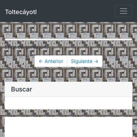
Toltecáyotl
Error de conexión.
← Anterior
Siguiente →
Buscar