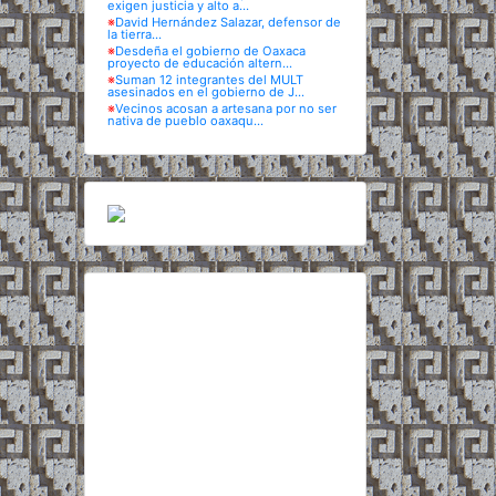
exigen justicia y alto a...
※
David Hernández Salazar, defensor de
la tierra...
※
Desdeña el gobierno de Oaxaca
proyecto de educación altern...
※
Suman 12 integrantes del MULT
asesinados en el gobierno de J...
※
Vecinos acosan a artesana por no ser
nativa de pueblo oaxaqu...