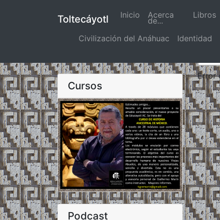
Inicio
(actual)
Acerca
Libros
Toltecáyotl
de...
Civilización del Anáhuac
Identidad
Error
Cursos
Podcast