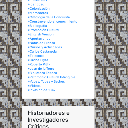
※Entrevistas
※Identidad
※Colonización
※Mercaderes
※Ontología de la Conquista
※Construyendo el conocimiento
※Bibliografía
※Promoción Cultural
※English Version
※Aportaciones
※Notas de Prensa
※Cursos y Actividades
※Carlos Castaneda
※Tetzcoco
※Carlos Elyas
※Roberto Pitlik
※Juan de la Torre
※Biblioteca Tolteca
※Patrimonio Cultural Intangible
※Yopes, Topes y Baches
※Videos
※Invasión de 1847
Historiadores e
Investigadores
Críticos