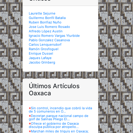
Laurette Sejurne
Guillermo Bonfil Batalla
Ruben Bonfiaz Nuño
Jose Luis Romero Rosado
Alfredo López Austin
Ignacio Romero Vargas Yturbide
Pablo Gonzalez Casanova
Carlos Lenquersdorf
Ramón Grosfoguel
Enrique Dussel
Jaques Lafaye
Jacobo Grinberg
Últimos Artículos
Oaxaca
※
Sin control, incendio que cobró la vida
de 5 comuneros en O...
※
Decretan parque nacional campo de
golf de Salinas Pliego El...
※
Ofrece el gobierno de Oaxaca
disculpa pública por atropello...
※
Marchan miles de triquis en Oaxaca;