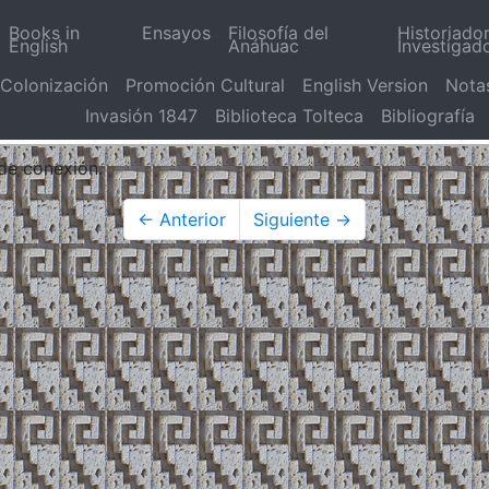
Books in
Ensayos
Filosofía del
Historiado
English
Anáhuac
Investigad
Colonización
Promoción Cultural
English Version
Nota
Invasión 1847
Biblioteca Tolteca
Bibliografía
 de conexión.
← Anterior
Siguiente →