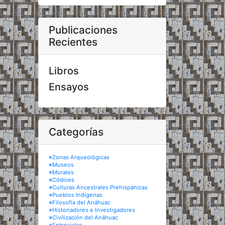
Publicaciones
Recientes
Libros
Ensayos
Categorías
※Zonas Arqueológicas
※Museos
※Murales
※Códices
※Culturas Ancestrales Prehispánicas
※Pueblos Indígenas
※Filosofía del Anáhuac
※Historiadores e Investigadores
※Civilización del Anáhuac