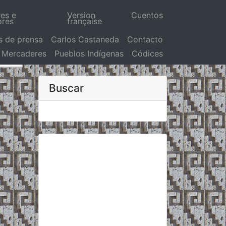
res e
Version
Cuentos
ores
française
s de prensa
Carlos Castaneda
Contacto
Mercaderes
Pueblos Indígenas
Códices
Buscar