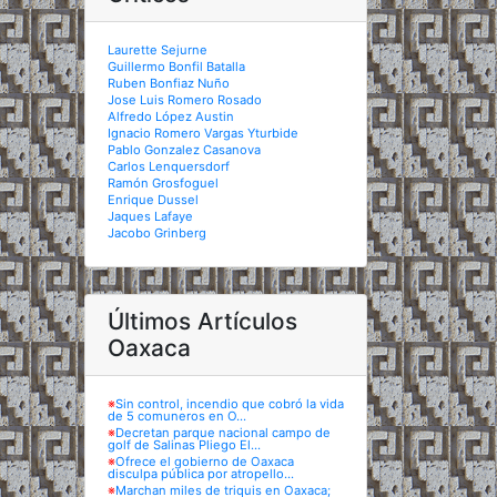
Laurette Sejurne
Guillermo Bonfil Batalla
Ruben Bonfiaz Nuño
Jose Luis Romero Rosado
Alfredo López Austin
Ignacio Romero Vargas Yturbide
Pablo Gonzalez Casanova
Carlos Lenquersdorf
Ramón Grosfoguel
Enrique Dussel
Jaques Lafaye
Jacobo Grinberg
Últimos Artículos
Oaxaca
※
Sin control, incendio que cobró la vida
de 5 comuneros en O...
※
Decretan parque nacional campo de
golf de Salinas Pliego El...
※
Ofrece el gobierno de Oaxaca
disculpa pública por atropello...
※
Marchan miles de triquis en Oaxaca;