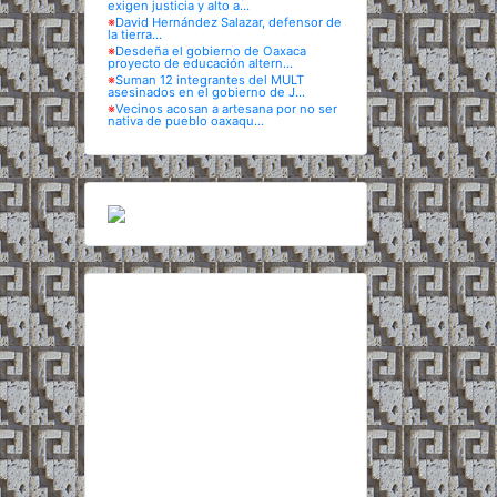
exigen justicia y alto a...
※
David Hernández Salazar, defensor de
la tierra...
※
Desdeña el gobierno de Oaxaca
proyecto de educación altern...
※
Suman 12 integrantes del MULT
asesinados en el gobierno de J...
※
Vecinos acosan a artesana por no ser
nativa de pueblo oaxaqu...