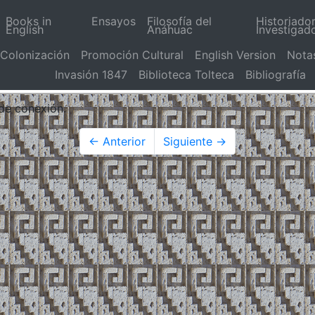
Books in
Ensayos
Filosofía del
Historiado
English
Anáhuac
Investigad
Colonización
Promoción Cultural
English Version
Nota
Invasión 1847
Biblioteca Tolteca
Bibliografía
 de conexión.
← Anterior
Siguiente →