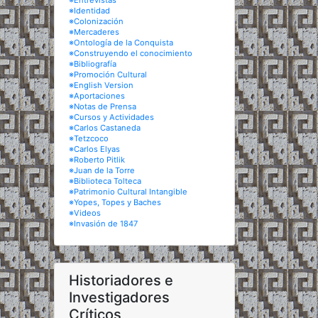
※Entrevistas
※Identidad
※Colonización
※Mercaderes
※Ontología de la Conquista
※Construyendo el conocimiento
※Bibliografía
※Promoción Cultural
※English Version
※Aportaciones
※Notas de Prensa
※Cursos y Actividades
※Carlos Castaneda
※Tetzcoco
※Carlos Elyas
※Roberto Pitlik
※Juan de la Torre
※Biblioteca Tolteca
※Patrimonio Cultural Intangible
※Yopes, Topes y Baches
※Videos
※Invasión de 1847
Historiadores e
Investigadores
Críticos