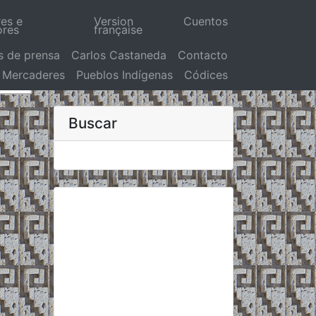
res e
Version
Cuentos
ores
française
s de prensa
Carlos Castaneda
Contacto
Mercaderes
Pueblos Indígenas
Códices
Buscar