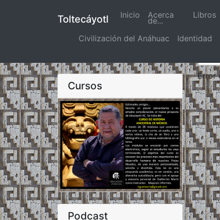
Inicio
(actual)
Acerca
Libros
Toltecáyotl
de...
Civilización del Anáhuac
Identidad
Error
Cursos
Podcast