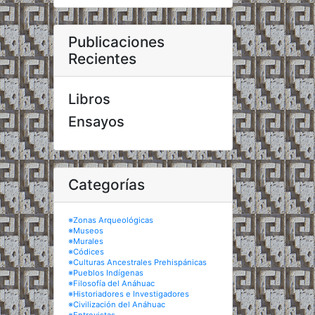
Publicaciones
Recientes
Libros
Ensayos
Categorías
※Zonas Arqueológicas
※Museos
※Murales
※Códices
※Culturas Ancestrales Prehispánicas
※Pueblos Indígenas
※Filosofía del Anáhuac
※Historiadores e Investigadores
※Civilización del Anáhuac