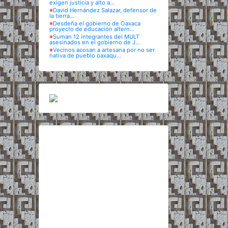
exigen justicia y alto a...
※
David Hernández Salazar, defensor de
la tierra...
※
Desdeña el gobierno de Oaxaca
proyecto de educación altern...
※
Suman 12 integrantes del MULT
asesinados en el gobierno de J...
※
Vecinos acosan a artesana por no ser
nativa de pueblo oaxaqu...