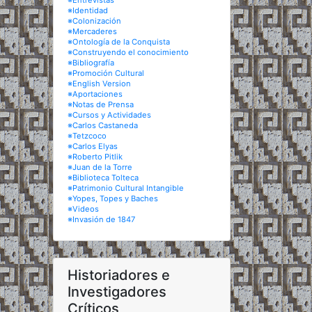
※Entrevistas
※Identidad
※Colonización
※Mercaderes
※Ontología de la Conquista
※Construyendo el conocimiento
※Bibliografía
※Promoción Cultural
※English Version
※Aportaciones
※Notas de Prensa
※Cursos y Actividades
※Carlos Castaneda
※Tetzcoco
※Carlos Elyas
※Roberto Pitlik
※Juan de la Torre
※Biblioteca Tolteca
※Patrimonio Cultural Intangible
※Yopes, Topes y Baches
※Videos
※Invasión de 1847
Historiadores e
Investigadores
Críticos