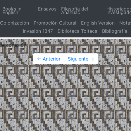
Books in
Ensayos
Filosofía del
Historiado
English
Anáhuac
Investigad
Colonización
Promoción Cultural
English Version
Nota
Invasión 1847
Biblioteca Tolteca
Bibliografía
 de conexión.
← Anterior
Siguiente →