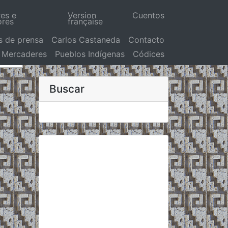
res e
Version
Cuentos
ores
française
s de prensa
Carlos Castaneda
Contacto
Mercaderes
Pueblos Indígenas
Códices
Buscar