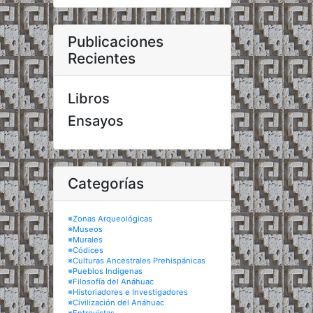
Publicaciones
Recientes
Libros
Ensayos
Categorías
※Zonas Arqueológicas
※Museos
※Murales
※Códices
※Culturas Ancestrales Prehispánicas
※Pueblos Indígenas
※Filosofía del Anáhuac
※Historiadores e Investigadores
※Civilización del Anáhuac