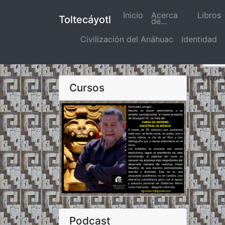
Inicio
(actual)
Acerca
Libros
Toltecáyotl
de...
Civilización del Anáhuac
Identidad
Error
Cursos
Podcast