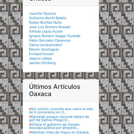
Laurette Sejurne
Guillermo Bonfil Batalla
Ruben Bonfiaz Nuño
Jose Luis Romero Rosado
Alfredo López Austin
Ignacio Romero Vargas Yturbide
Pablo Gonzalez Casanova
Carlos Lenquersdorf
Ramón Grosfoguel
Enrique Dussel
Jaques Lafaye
Jacobo Grinberg
Últimos Artículos
Oaxaca
※
Sin control, incendio que cobró la vida
de 5 comuneros en O...
※
Decretan parque nacional campo de
golf de Salinas Pliego El...
※
Ofrece el gobierno de Oaxaca
disculpa pública por atropello...
※
Marchan miles de triquis en Oaxaca;