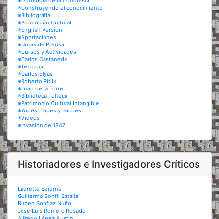
※Ontología de la Conquista
※Construyendo el conocimiento
※Bibliografía
※Promoción Cultural
※English Version
※Aportaciones
※Notas de Prensa
※Cursos y Actividades
※Carlos Castaneda
※Tetzcoco
※Carlos Elyas
※Roberto Pitlik
※Juan de la Torre
※Biblioteca Tolteca
※Patrimonio Cultural Intangible
※Yopes, Topes y Baches
※Videos
※Invasión de 1847
Historiadores e Investigadores Críticos
Laurette Sejurne
Guillermo Bonfil Batalla
Ruben Bonfiaz Nuño
Jose Luis Romero Rosado
Alfredo López Austin