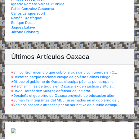
Ignacio Romero Vargas Yturbide
Pablo Gonzalez Casanova
Carlos Lenquersdorf
Ramón Grosfoguel
Enrique Dussel
Jaques Lafaye
Jacobo Grinberg
Últimos Artículos Oaxaca
※
Sin control, incendio que cobró la vida de 5 comuneros en O...
※
Decretan parque nacional campo de golf de Salinas Pliego El...
※
Ofrece el gobierno de Oaxaca disculpa pública por atropello...
※
Marchan miles de triquis en Oaxaca; exigen justicia y alto a...
※
David Hernández Salazar, defensor de la tierra...
※
Desdeña el gobierno de Oaxaca proyecto de educación altern...
※
Suman 12 integrantes del MULT asesinados en el gobierno de J...
※
Vecinos acosan a artesana por no ser nativa de pueblo oaxaqu...