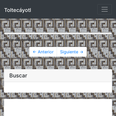
Toltecáyotl
Error de conexión.
← Anterior
Siguiente →
Buscar