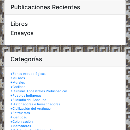
Publicaciones Recientes
Libros
Ensayos
Categorías
※Zonas Arqueológicas
※Museos
※Murales
※Códices
※Culturas Ancestrales Prehispánicas
※Pueblos Indígenas
※Filosofía del Anáhuac
※Historiadores e Investigadores
※Civilización del Anáhuac
※Entrevistas
※Identidad
※Colonización
※Mercaderes