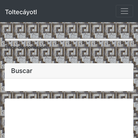
Toltecáyotl
Error de conexión.
Buscar