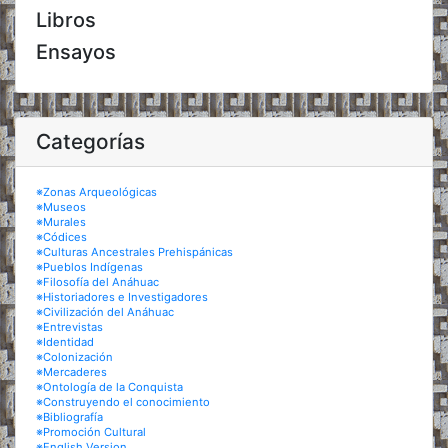
Libros
Ensayos
Categorías
※Zonas Arqueológicas
※Museos
※Murales
※Códices
※Culturas Ancestrales Prehispánicas
※Pueblos Indígenas
※Filosofía del Anáhuac
※Historiadores e Investigadores
※Civilización del Anáhuac
※Entrevistas
※Identidad
※Colonización
※Mercaderes
※Ontología de la Conquista
※Construyendo el conocimiento
※Bibliografía
※Promoción Cultural
※English Version