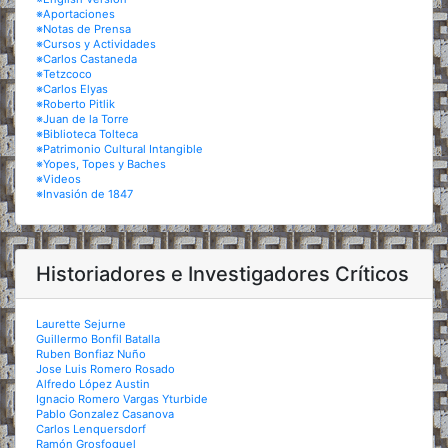
※Aportaciones
※Notas de Prensa
※Cursos y Actividades
※Carlos Castaneda
※Tetzcoco
※Carlos Elyas
※Roberto Pitlik
※Juan de la Torre
※Biblioteca Tolteca
※Patrimonio Cultural Intangible
※Yopes, Topes y Baches
※Videos
※Invasión de 1847
Historiadores e Investigadores Críticos
Laurette Sejurne
Guillermo Bonfil Batalla
Ruben Bonfiaz Nuño
Jose Luis Romero Rosado
Alfredo López Austin
Ignacio Romero Vargas Yturbide
Pablo Gonzalez Casanova
Carlos Lenquersdorf
Ramón Grosfoguel