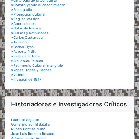
※Ontología de la Conquista
※Construyendo el conocimiento
※Bibliografía
※Promoción Cultural
※English Version
※Aportaciones
※Notas de Prensa
※Cursos y Actividades
※Carlos Castaneda
※Tetzcoco
※Carlos Elyas
※Roberto Pitlik
※Juan de la Torre
※Biblioteca Tolteca
※Patrimonio Cultural Intangible
※Yopes, Topes y Baches
※Videos
※Invasión de 1847
Historiadores e Investigadores Críticos
Laurette Sejurne
Guillermo Bonfil Batalla
Ruben Bonfiaz Nuño
Jose Luis Romero Rosado
Alfredo López Austin