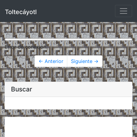
Toltecáyotl
Error de conexión.
← Anterior
Siguiente →
Buscar