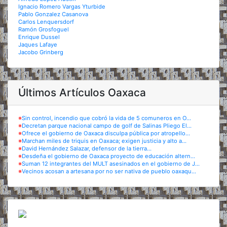
Ignacio Romero Vargas Yturbide
Pablo Gonzalez Casanova
Carlos Lenquersdorf
Ramón Grosfoguel
Enrique Dussel
Jaques Lafaye
Jacobo Grinberg
Últimos Artículos Oaxaca
※
Sin control, incendio que cobró la vida de 5 comuneros en O...
※
Decretan parque nacional campo de golf de Salinas Pliego El...
※
Ofrece el gobierno de Oaxaca disculpa pública por atropello...
※
Marchan miles de triquis en Oaxaca; exigen justicia y alto a...
※
David Hernández Salazar, defensor de la tierra...
※
Desdeña el gobierno de Oaxaca proyecto de educación altern...
※
Suman 12 integrantes del MULT asesinados en el gobierno de J...
※
Vecinos acosan a artesana por no ser nativa de pueblo oaxaqu...