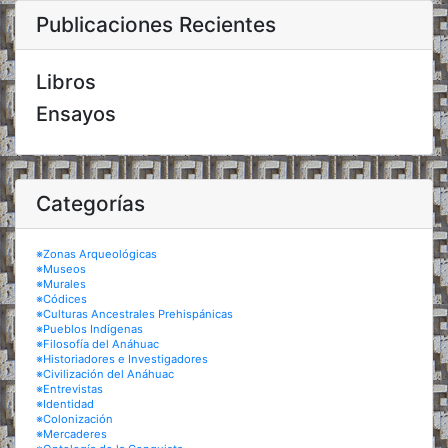
Publicaciones Recientes
Libros
Ensayos
Categorías
※Zonas Arqueológicas
※Museos
※Murales
※Códices
※Culturas Ancestrales Prehispánicas
※Pueblos Indígenas
※Filosofía del Anáhuac
※Historiadores e Investigadores
※Civilización del Anáhuac
※Entrevistas
※Identidad
※Colonización
※Mercaderes