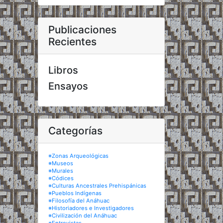
Publicaciones
Recientes
Libros
Ensayos
Categorías
※Zonas Arqueológicas
※Museos
※Murales
※Códices
※Culturas Ancestrales Prehispánicas
※Pueblos Indígenas
※Filosofía del Anáhuac
※Historiadores e Investigadores
※Civilización del Anáhuac