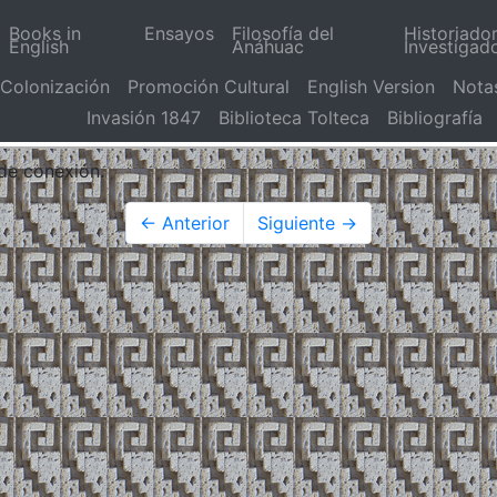
Books in
Ensayos
Filosofía del
Historiado
English
Anáhuac
Investigad
Colonización
Promoción Cultural
English Version
Nota
Invasión 1847
Biblioteca Tolteca
Bibliografía
 de conexión.
← Anterior
Siguiente →