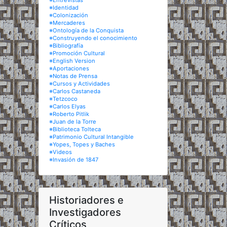
※Entrevistas
※Identidad
※Colonización
※Mercaderes
※Ontología de la Conquista
※Construyendo el conocimiento
※Bibliografía
※Promoción Cultural
※English Version
※Aportaciones
※Notas de Prensa
※Cursos y Actividades
※Carlos Castaneda
※Tetzcoco
※Carlos Elyas
※Roberto Pitlik
※Juan de la Torre
※Biblioteca Tolteca
※Patrimonio Cultural Intangible
※Yopes, Topes y Baches
※Videos
※Invasión de 1847
Historiadores e
Investigadores
Críticos