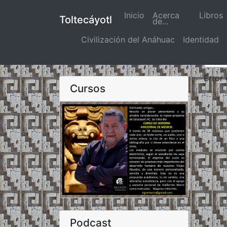
Inicio
(actual)
Acerca
Libros
Toltecáyotl
de...
Civilización del Anáhuac
Identidad
Error
Cursos
Podcast