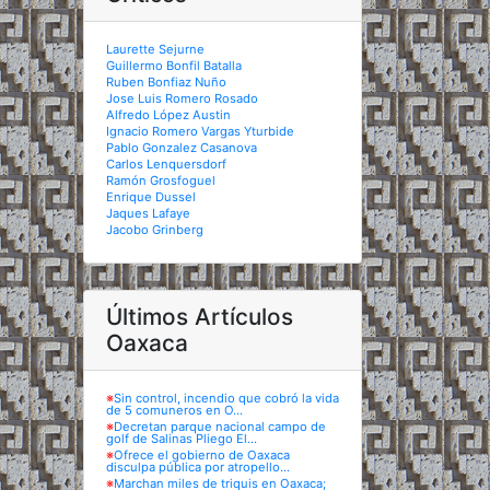
Laurette Sejurne
Guillermo Bonfil Batalla
Ruben Bonfiaz Nuño
Jose Luis Romero Rosado
Alfredo López Austin
Ignacio Romero Vargas Yturbide
Pablo Gonzalez Casanova
Carlos Lenquersdorf
Ramón Grosfoguel
Enrique Dussel
Jaques Lafaye
Jacobo Grinberg
Últimos Artículos
Oaxaca
※
Sin control, incendio que cobró la vida
de 5 comuneros en O...
※
Decretan parque nacional campo de
golf de Salinas Pliego El...
※
Ofrece el gobierno de Oaxaca
disculpa pública por atropello...
※
Marchan miles de triquis en Oaxaca;