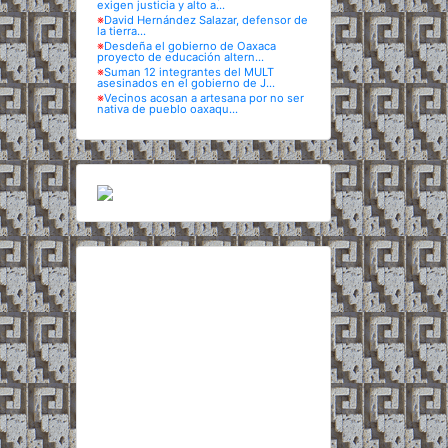
exigen justicia y alto a...
※
David Hernández Salazar, defensor de
la tierra...
※
Desdeña el gobierno de Oaxaca
proyecto de educación altern...
※
Suman 12 integrantes del MULT
asesinados en el gobierno de J...
※
Vecinos acosan a artesana por no ser
nativa de pueblo oaxaqu...