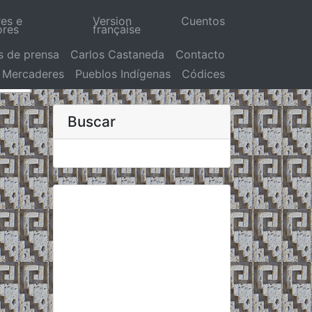
res e
Version
Cuentos
ores
française
s de prensa
Carlos Castaneda
Contacto
Mercaderes
Pueblos Indígenas
Códices
Buscar