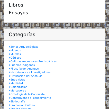
Libros
Ensayos
Categorías
※Zonas Arqueológicas
※Museos
※Murales
※Códices
※Culturas Ancestrales Prehispánicas
※Pueblos Indígenas
※Filosofía del Anáhuac
※Historiadores e Investigadores
※Civilización del Anáhuac
※Entrevistas
※Identidad
※Colonización
※Mercaderes
※Ontología de la Conquista
※Construyendo el conocimiento
※Bibliografía
※Promoción Cultural
※English Version