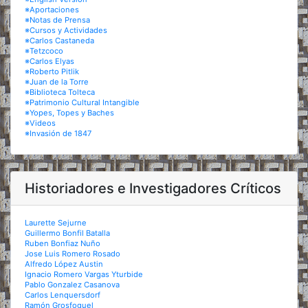
※Aportaciones
※Notas de Prensa
※Cursos y Actividades
※Carlos Castaneda
※Tetzcoco
※Carlos Elyas
※Roberto Pitlik
※Juan de la Torre
※Biblioteca Tolteca
※Patrimonio Cultural Intangible
※Yopes, Topes y Baches
※Videos
※Invasión de 1847
Historiadores e Investigadores Críticos
Laurette Sejurne
Guillermo Bonfil Batalla
Ruben Bonfiaz Nuño
Jose Luis Romero Rosado
Alfredo López Austin
Ignacio Romero Vargas Yturbide
Pablo Gonzalez Casanova
Carlos Lenquersdorf
Ramón Grosfoguel