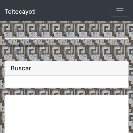
Toltecáyotl
Error de conexión.
Buscar