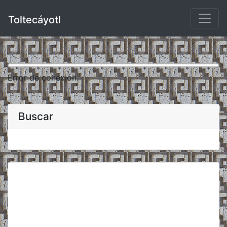
Toltecáyotl
Error de conexión.
Buscar