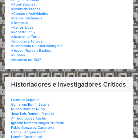
※Aportaciones
※Notas de Prensa
※Cursos y Actividades
※Carlos Castaneda
※Tetzcoco
※Carlos Elyas
※Roberto Pitlik
※Juan de la Torre
※Biblioteca Tolteca
※Patrimonio Cultural Intangible
※Yopes, Topes y Baches
※Videos
※Invasión de 1847
Historiadores e Investigadores Críticos
Laurette Sejurne
Guillermo Bonfil Batalla
Ruben Bonfiaz Nuño
Jose Luis Romero Rosado
Alfredo López Austin
Ignacio Romero Vargas Yturbide
Pablo Gonzalez Casanova
Carlos Lenquersdorf
Ramón Grosfoguel