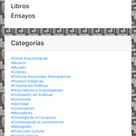
Libros
Ensayos
Categorías
※Zonas Arqueológicas
※Museos
※Murales
※Códices
※Culturas Ancestrales Prehispánicas
※Pueblos Indígenas
※Filosofía del Anáhuac
※Historiadores e Investigadores
※Civilización del Anáhuac
※Entrevistas
※Identidad
※Colonización
※Mercaderes
※Ontología de la Conquista
※Construyendo el conocimiento
※Bibliografía
※Promoción Cultural
※English Version