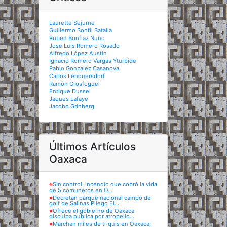
Laurette Sejurne
Guillermo Bonfil Batalla
Ruben Bonfiaz Nuño
Jose Luis Romero Rosado
Alfredo López Austin
Ignacio Romero Vargas Yturbide
Pablo Gonzalez Casanova
Carlos Lenquersdorf
Ramón Grosfoguel
Enrique Dussel
Jaques Lafaye
Jacobo Grinberg
Últimos Artículos
Oaxaca
※
Sin control, incendio que cobró la vida
de 5 comuneros en O...
※
Decretan parque nacional campo de
golf de Salinas Pliego El...
※
Ofrece el gobierno de Oaxaca
disculpa pública por atropello...
※
Marchan miles de triquis en Oaxaca;