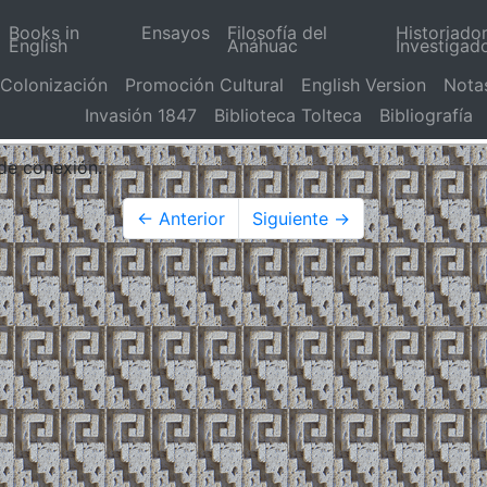
Books in
Ensayos
Filosofía del
Historiado
English
Anáhuac
Investigad
Colonización
Promoción Cultural
English Version
Nota
Invasión 1847
Biblioteca Tolteca
Bibliografía
 de conexión.
← Anterior
Siguiente →