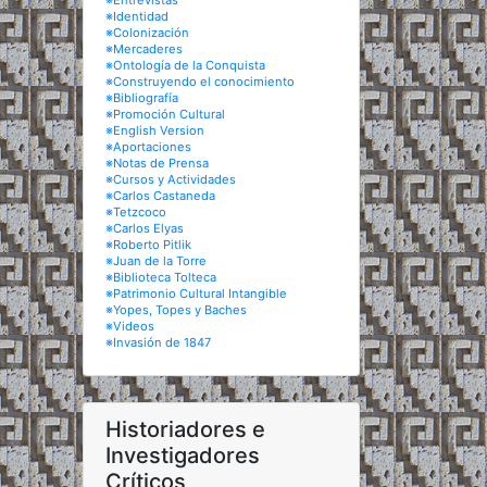
※Entrevistas
※Identidad
※Colonización
※Mercaderes
※Ontología de la Conquista
※Construyendo el conocimiento
※Bibliografía
※Promoción Cultural
※English Version
※Aportaciones
※Notas de Prensa
※Cursos y Actividades
※Carlos Castaneda
※Tetzcoco
※Carlos Elyas
※Roberto Pitlik
※Juan de la Torre
※Biblioteca Tolteca
※Patrimonio Cultural Intangible
※Yopes, Topes y Baches
※Videos
※Invasión de 1847
Historiadores e
Investigadores
Críticos