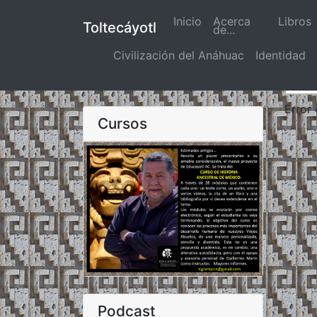
Inicio
(actual)
Acerca
Libros
Toltecáyotl
de...
Civilización del Anáhuac
Identidad
Error
Cursos
Podcast