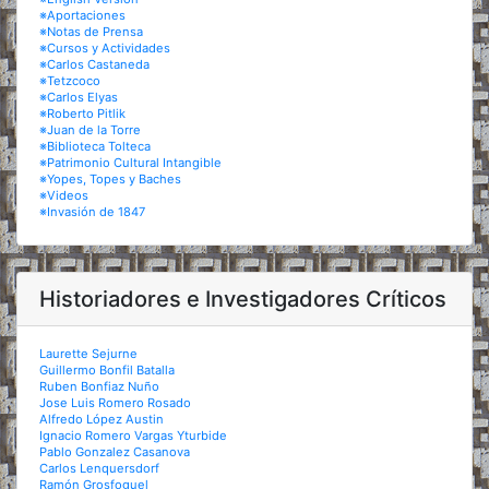
※Aportaciones
※Notas de Prensa
※Cursos y Actividades
※Carlos Castaneda
※Tetzcoco
※Carlos Elyas
※Roberto Pitlik
※Juan de la Torre
※Biblioteca Tolteca
※Patrimonio Cultural Intangible
※Yopes, Topes y Baches
※Videos
※Invasión de 1847
Historiadores e Investigadores Críticos
Laurette Sejurne
Guillermo Bonfil Batalla
Ruben Bonfiaz Nuño
Jose Luis Romero Rosado
Alfredo López Austin
Ignacio Romero Vargas Yturbide
Pablo Gonzalez Casanova
Carlos Lenquersdorf
Ramón Grosfoguel