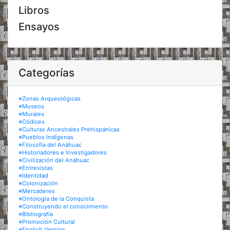
Libros
Ensayos
Categorías
※Zonas Arqueológicas
※Museos
※Murales
※Códices
※Culturas Ancestrales Prehispánicas
※Pueblos Indígenas
※Filosofía del Anáhuac
※Historiadores e Investigadores
※Civilización del Anáhuac
※Entrevistas
※Identidad
※Colonización
※Mercaderes
※Ontología de la Conquista
※Construyendo el conocimiento
※Bibliografía
※Promoción Cultural
※English Version