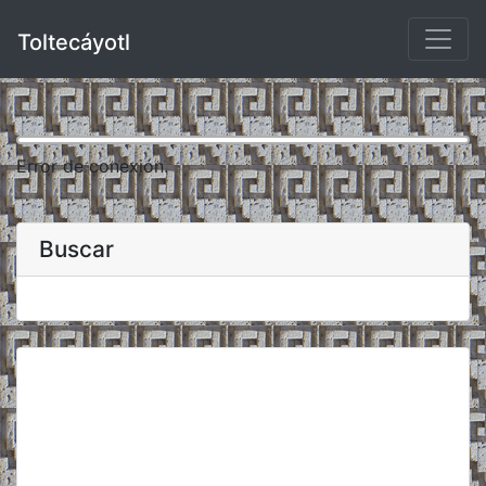
Toltecáyotl
Error de conexión.
Buscar