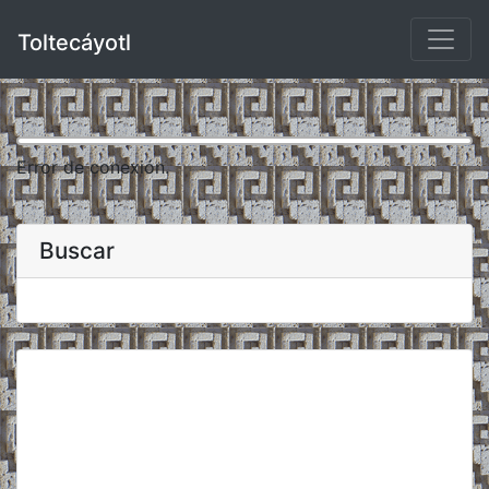
Toltecáyotl
Error de conexión.
Buscar