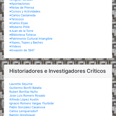
※Aportaciones
※Notas de Prensa
※Cursos y Actividades
※Carlos Castaneda
※Tetzcoco
※Carlos Elyas
※Roberto Pitlik
※Juan de la Torre
※Biblioteca Tolteca
※Patrimonio Cultural Intangible
※Yopes, Topes y Baches
※Videos
※Invasión de 1847
Historiadores e Investigadores Críticos
Laurette Sejurne
Guillermo Bonfil Batalla
Ruben Bonfiaz Nuño
Jose Luis Romero Rosado
Alfredo López Austin
Ignacio Romero Vargas Yturbide
Pablo Gonzalez Casanova
Carlos Lenquersdorf
Ramón Grosfoguel