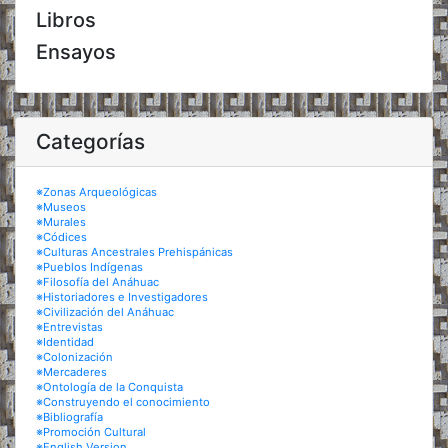
Libros
Ensayos
Categorías
※Zonas Arqueológicas
※Museos
※Murales
※Códices
※Culturas Ancestrales Prehispánicas
※Pueblos Indígenas
※Filosofía del Anáhuac
※Historiadores e Investigadores
※Civilización del Anáhuac
※Entrevistas
※Identidad
※Colonización
※Mercaderes
※Ontología de la Conquista
※Construyendo el conocimiento
※Bibliografía
※Promoción Cultural
※English Version