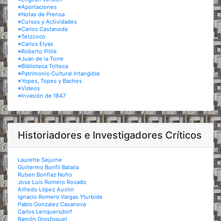
※Aportaciones
※Notas de Prensa
※Cursos y Actividades
※Carlos Castaneda
※Tetzcoco
※Carlos Elyas
※Roberto Pitlik
※Juan de la Torre
※Biblioteca Tolteca
※Patrimonio Cultural Intangible
※Yopes, Topes y Baches
※Videos
※Invasión de 1847
Historiadores e Investigadores Críticos
Laurette Sejurne
Guillermo Bonfil Batalla
Ruben Bonfiaz Nuño
Jose Luis Romero Rosado
Alfredo López Austin
Ignacio Romero Vargas Yturbide
Pablo Gonzalez Casanova
Carlos Lenquersdorf
Ramón Grosfoguel