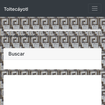
Toltecáyotl
Error de conexión.
Buscar