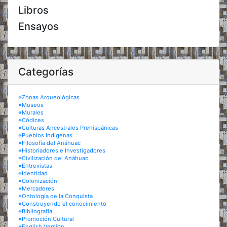
Libros
Ensayos
Categorías
※Zonas Arqueológicas
※Museos
※Murales
※Códices
※Culturas Ancestrales Prehispánicas
※Pueblos Indígenas
※Filosofía del Anáhuac
※Historiadores e Investigadores
※Civilización del Anáhuac
※Entrevistas
※Identidad
※Colonización
※Mercaderes
※Ontología de la Conquista
※Construyendo el conocimiento
※Bibliografía
※Promoción Cultural
※English Version