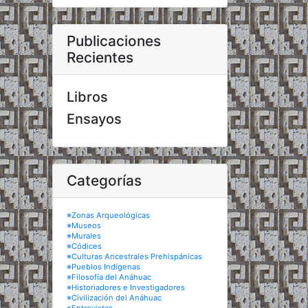
Publicaciones
Recientes
Libros
Ensayos
Categorías
※Zonas Arqueológicas
※Museos
※Murales
※Códices
※Culturas Ancestrales Prehispánicas
※Pueblos Indígenas
※Filosofía del Anáhuac
※Historiadores e Investigadores
※Civilización del Anáhuac