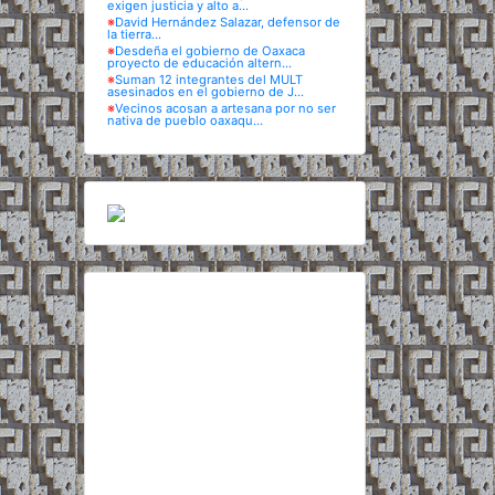
exigen justicia y alto a...
※
David Hernández Salazar, defensor de
la tierra...
※
Desdeña el gobierno de Oaxaca
proyecto de educación altern...
※
Suman 12 integrantes del MULT
asesinados en el gobierno de J...
※
Vecinos acosan a artesana por no ser
nativa de pueblo oaxaqu...