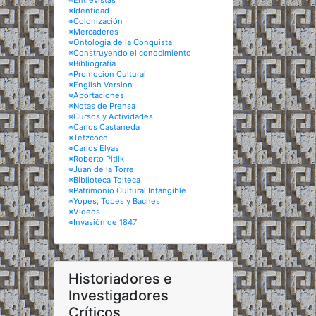
※Entrevistas
※Identidad
※Colonización
※Mercaderes
※Ontología de la Conquista
※Construyendo el conocimiento
※Bibliografía
※Promoción Cultural
※English Version
※Aportaciones
※Notas de Prensa
※Cursos y Actividades
※Carlos Castaneda
※Tetzcoco
※Carlos Elyas
※Roberto Pitlik
※Juan de la Torre
※Biblioteca Tolteca
※Patrimonio Cultural Intangible
※Yopes, Topes y Baches
※Videos
※Invasión de 1847
Historiadores e
Investigadores
Críticos