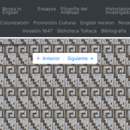
Books in
Ensayos
Filosofía del
Historiado
English
Anáhuac
Investigad
Colonización
Promoción Cultural
English Version
Nota
Invasión 1847
Biblioteca Tolteca
Bibliografía
 de conexión.
← Anterior
Siguiente →