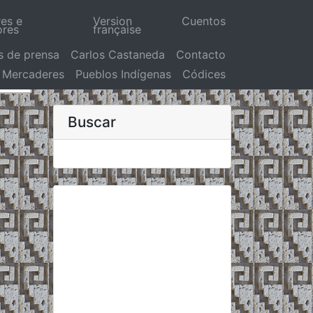
res e
Version
Cuentos
ores
française
s de prensa
Carlos Castaneda
Contacto
Mercaderes
Pueblos Indígenas
Códices
Buscar