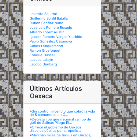
Laurette Sejurne
Guillermo Bonfil Batalla
Ruben Bonfiaz Nuño
Jose Luis Romero Rosado
Alfredo López Austin
Ignacio Romero Vargas Yturbide
Pablo Gonzalez Casanova
Carlos Lenquersdorf
Ramón Grosfoguel
Enrique Dussel
Jaques Lafaye
Jacobo Grinberg
Últimos Artículos
Oaxaca
※
Sin control, incendio que cobró la vida
de 5 comuneros en O...
※
Decretan parque nacional campo de
golf de Salinas Pliego El...
※
Ofrece el gobierno de Oaxaca
disculpa pública por atropello...
※
Marchan miles de triquis en Oaxaca;