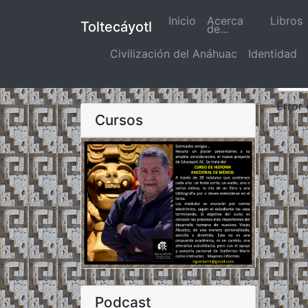
Inicio
(actual)
Acerca
Libros
Toltecáyotl
de...
Civilización del Anáhuac
Identidad
Error
Cursos
Podcast