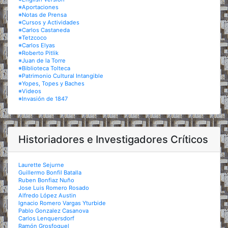
※Aportaciones
※Notas de Prensa
※Cursos y Actividades
※Carlos Castaneda
※Tetzcoco
※Carlos Elyas
※Roberto Pitlik
※Juan de la Torre
※Biblioteca Tolteca
※Patrimonio Cultural Intangible
※Yopes, Topes y Baches
※Videos
※Invasión de 1847
Historiadores e Investigadores Críticos
Laurette Sejurne
Guillermo Bonfil Batalla
Ruben Bonfiaz Nuño
Jose Luis Romero Rosado
Alfredo López Austin
Ignacio Romero Vargas Yturbide
Pablo Gonzalez Casanova
Carlos Lenquersdorf
Ramón Grosfoguel