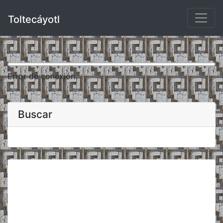
Toltecáyotl
Error de conexión.
Buscar