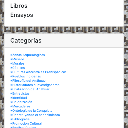
Libros
Ensayos
Categorías
※Zonas Arqueológicas
※Museos
※Murales
※Códices
※Culturas Ancestrales Prehispánicas
※Pueblos Indígenas
※Filosofía del Anáhuac
※Historiadores e Investigadores
※Civilización del Anáhuac
※Entrevistas
※Identidad
※Colonización
※Mercaderes
※Ontología de la Conquista
※Construyendo el conocimiento
※Bibliografía
※Promoción Cultural
※English Version