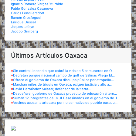
Ignacio Romero Vargas Yturbide
Pablo Gonzalez Casanova
Carlos Lenquersdorf
Ramón Grosfoguel
Enrique Dussel
Jaques Lafaye
Jacobo Grinberg
Últimos Artículos Oaxaca
※
Sin control, incendio que cobró la vida de 5 comuneros en O...
※
Decretan parque nacional campo de golf de Salinas Pliego El...
※
Ofrece el gobierno de Oaxaca disculpa pública por atropello...
※
Marchan miles de triquis en Oaxaca; exigen justicia y alto a...
※
David Hernández Salazar, defensor de la tierra...
※
Desdeña el gobierno de Oaxaca proyecto de educación altern...
※
Suman 12 integrantes del MULT asesinados en el gobierno de J...
※
Vecinos acosan a artesana por no ser nativa de pueblo oaxaqu...