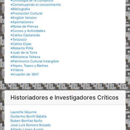
※Ontología de la Conquista
※Construyendo el conocimiento
※Bibliografía
※Promoción Cultural
※English Version
※Aportaciones
※Notas de Prensa
※Cursos y Actividades
※Carlos Castaneda
※Tetzcoco
※Carlos Elyas
※Roberto Pitlik
※Juan de la Torre
※Biblioteca Tolteca
※Patrimonio Cultural Intangible
※Yopes, Topes y Baches
※Videos
※Invasión de 1847
Historiadores e Investigadores Críticos
Laurette Sejurne
Guillermo Bonfil Batalla
Ruben Bonfiaz Nuño
Jose Luis Romero Rosado
Alfredo López Austin