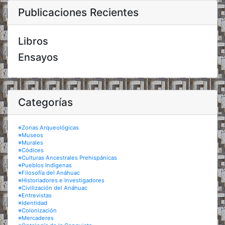
Publicaciones Recientes
Libros
Ensayos
Categorías
※Zonas Arqueológicas
※Museos
※Murales
※Códices
※Culturas Ancestrales Prehispánicas
※Pueblos Indígenas
※Filosofía del Anáhuac
※Historiadores e Investigadores
※Civilización del Anáhuac
※Entrevistas
※Identidad
※Colonización
※Mercaderes