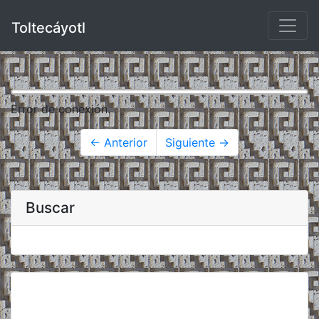
Toltecáyotl
Error de conexión.
← Anterior
Siguiente →
Buscar