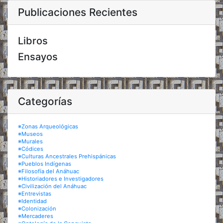
Publicaciones Recientes
Libros
Ensayos
Categorías
※Zonas Arqueológicas
※Museos
※Murales
※Códices
※Culturas Ancestrales Prehispánicas
※Pueblos Indígenas
※Filosofía del Anáhuac
※Historiadores e Investigadores
※Civilización del Anáhuac
※Entrevistas
※Identidad
※Colonización
※Mercaderes