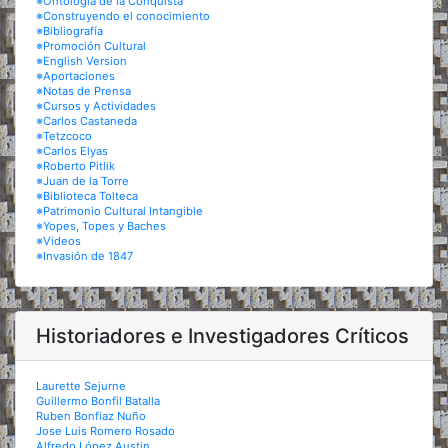
※Ontología de la Conquista
※Construyendo el conocimiento
※Bibliografía
※Promoción Cultural
※English Version
※Aportaciones
※Notas de Prensa
※Cursos y Actividades
※Carlos Castaneda
※Tetzcoco
※Carlos Elyas
※Roberto Pitlik
※Juan de la Torre
※Biblioteca Tolteca
※Patrimonio Cultural Intangible
※Yopes, Topes y Baches
※Videos
※Invasión de 1847
Historiadores e Investigadores Críticos
Laurette Sejurne
Guillermo Bonfil Batalla
Ruben Bonfiaz Nuño
Jose Luis Romero Rosado
Alfredo López Austin