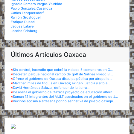
Ignacio Romero Vargas Yturbide
Pablo Gonzalez Casanova
Carlos Lenquersdorf
Ramón Grosfoguel
Enrique Dussel
Jaques Lafaye
Jacobo Grinberg
Últimos Artículos Oaxaca
※
Sin control, incendio que cobró la vida de 5 comuneros en O...
※
Decretan parque nacional campo de golf de Salinas Pliego El...
※
Ofrece el gobierno de Oaxaca disculpa pública por atropello...
※
Marchan miles de triquis en Oaxaca; exigen justicia y alto a...
※
David Hernández Salazar, defensor de la tierra...
※
Desdeña el gobierno de Oaxaca proyecto de educación altern...
※
Suman 12 integrantes del MULT asesinados en el gobierno de J...
※
Vecinos acosan a artesana por no ser nativa de pueblo oaxaqu...