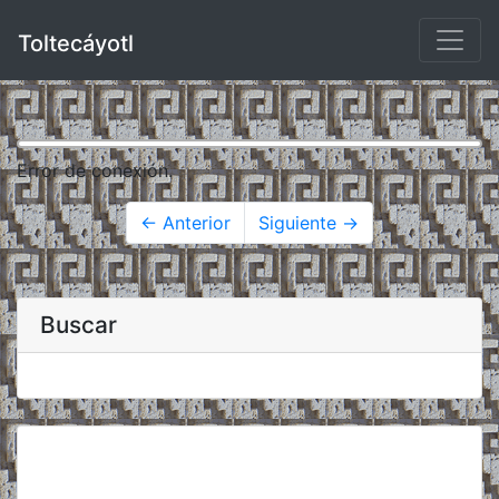
Toltecáyotl
Error de conexión.
← Anterior
Siguiente →
Buscar