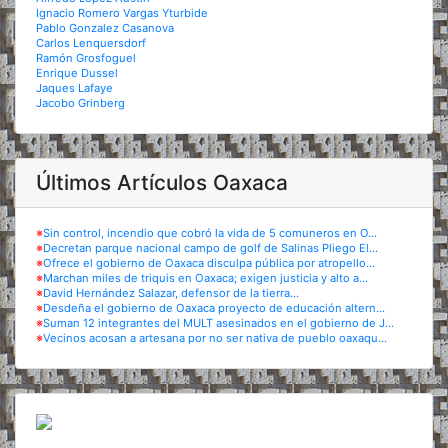
Ignacio Romero Vargas Yturbide
Pablo Gonzalez Casanova
Carlos Lenquersdorf
Ramón Grosfoguel
Enrique Dussel
Jaques Lafaye
Jacobo Grinberg
Últimos Artículos Oaxaca
※
Sin control, incendio que cobró la vida de 5 comuneros en O...
※
Decretan parque nacional campo de golf de Salinas Pliego El...
※
Ofrece el gobierno de Oaxaca disculpa pública por atropello...
※
Marchan miles de triquis en Oaxaca; exigen justicia y alto a...
※
David Hernández Salazar, defensor de la tierra...
※
Desdeña el gobierno de Oaxaca proyecto de educación altern...
※
Suman 12 integrantes del MULT asesinados en el gobierno de J...
※
Vecinos acosan a artesana por no ser nativa de pueblo oaxaqu...