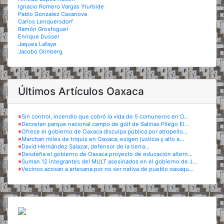
Ignacio Romero Vargas Yturbide
Pablo Gonzalez Casanova
Carlos Lenquersdorf
Ramón Grosfoguel
Enrique Dussel
Jaques Lafaye
Jacobo Grinberg
Últimos Artículos Oaxaca
※
Sin control, incendio que cobró la vida de 5 comuneros en O...
※
Decretan parque nacional campo de golf de Salinas Pliego El...
※
Ofrece el gobierno de Oaxaca disculpa pública por atropello...
※
Marchan miles de triquis en Oaxaca; exigen justicia y alto a...
※
David Hernández Salazar, defensor de la tierra...
※
Desdeña el gobierno de Oaxaca proyecto de educación altern...
※
Suman 12 integrantes del MULT asesinados en el gobierno de J...
※
Vecinos acosan a artesana por no ser nativa de pueblo oaxaqu...