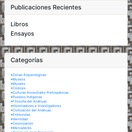
Publicaciones Recientes
Libros
Ensayos
Categorías
※Zonas Arqueológicas
※Museos
※Murales
※Códices
※Culturas Ancestrales Prehispánicas
※Pueblos Indígenas
※Filosofía del Anáhuac
※Historiadores e Investigadores
※Civilización del Anáhuac
※Entrevistas
※Identidad
※Colonización
※Mercaderes