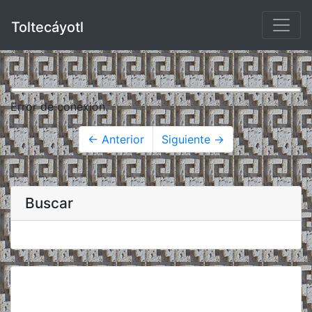
Toltecáyotl
Error de conexión.
← Anterior
Siguiente →
Buscar