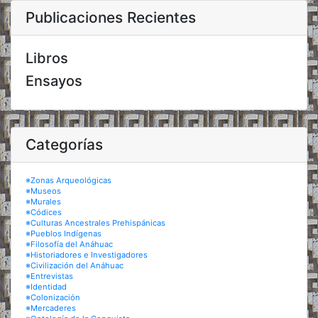
Publicaciones Recientes
Libros
Ensayos
Categorías
※Zonas Arqueológicas
※Museos
※Murales
※Códices
※Culturas Ancestrales Prehispánicas
※Pueblos Indígenas
※Filosofía del Anáhuac
※Historiadores e Investigadores
※Civilización del Anáhuac
※Entrevistas
※Identidad
※Colonización
※Mercaderes