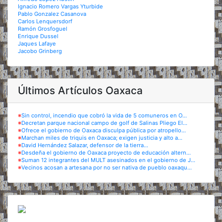
Ignacio Romero Vargas Yturbide
Pablo Gonzalez Casanova
Carlos Lenquersdorf
Ramón Grosfoguel
Enrique Dussel
Jaques Lafaye
Jacobo Grinberg
Últimos Artículos Oaxaca
※
Sin control, incendio que cobró la vida de 5 comuneros en O...
※
Decretan parque nacional campo de golf de Salinas Pliego El...
※
Ofrece el gobierno de Oaxaca disculpa pública por atropello...
※
Marchan miles de triquis en Oaxaca; exigen justicia y alto a...
※
David Hernández Salazar, defensor de la tierra...
※
Desdeña el gobierno de Oaxaca proyecto de educación altern...
※
Suman 12 integrantes del MULT asesinados en el gobierno de J...
※
Vecinos acosan a artesana por no ser nativa de pueblo oaxaqu...