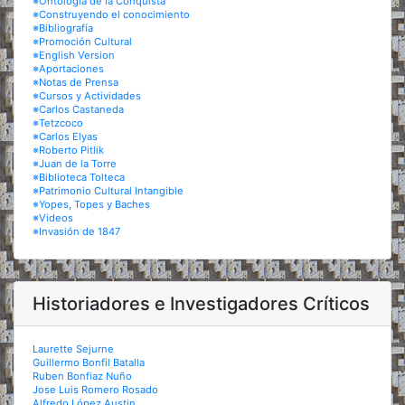
※Ontología de la Conquista
※Construyendo el conocimiento
※Bibliografía
※Promoción Cultural
※English Version
※Aportaciones
※Notas de Prensa
※Cursos y Actividades
※Carlos Castaneda
※Tetzcoco
※Carlos Elyas
※Roberto Pitlik
※Juan de la Torre
※Biblioteca Tolteca
※Patrimonio Cultural Intangible
※Yopes, Topes y Baches
※Videos
※Invasión de 1847
Historiadores e Investigadores Críticos
Laurette Sejurne
Guillermo Bonfil Batalla
Ruben Bonfiaz Nuño
Jose Luis Romero Rosado
Alfredo López Austin