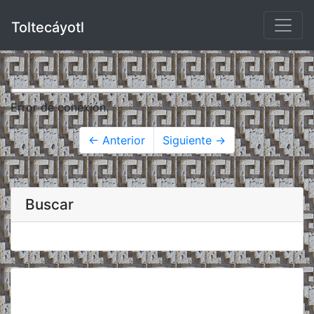
Toltecáyotl
Error de conexión.
← Anterior
Siguiente →
Buscar