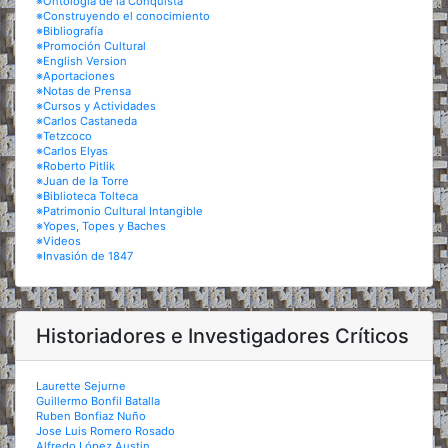
※Ontología de la Conquista
※Construyendo el conocimiento
※Bibliografía
※Promoción Cultural
※English Version
※Aportaciones
※Notas de Prensa
※Cursos y Actividades
※Carlos Castaneda
※Tetzcoco
※Carlos Elyas
※Roberto Pitlik
※Juan de la Torre
※Biblioteca Tolteca
※Patrimonio Cultural Intangible
※Yopes, Topes y Baches
※Videos
※Invasión de 1847
Historiadores e Investigadores Críticos
Laurette Sejurne
Guillermo Bonfil Batalla
Ruben Bonfiaz Nuño
Jose Luis Romero Rosado
Alfredo López Austin