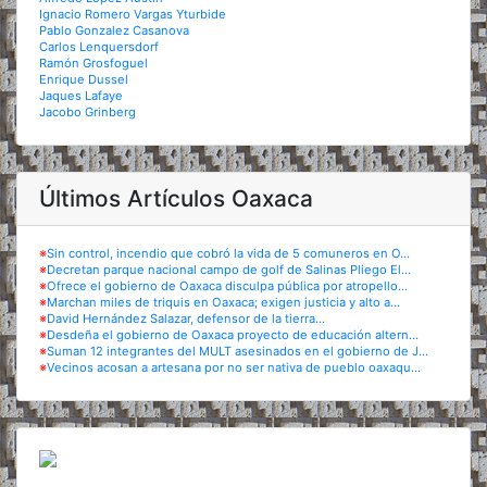
Ignacio Romero Vargas Yturbide
Pablo Gonzalez Casanova
Carlos Lenquersdorf
Ramón Grosfoguel
Enrique Dussel
Jaques Lafaye
Jacobo Grinberg
Últimos Artículos Oaxaca
※
Sin control, incendio que cobró la vida de 5 comuneros en O...
※
Decretan parque nacional campo de golf de Salinas Pliego El...
※
Ofrece el gobierno de Oaxaca disculpa pública por atropello...
※
Marchan miles de triquis en Oaxaca; exigen justicia y alto a...
※
David Hernández Salazar, defensor de la tierra...
※
Desdeña el gobierno de Oaxaca proyecto de educación altern...
※
Suman 12 integrantes del MULT asesinados en el gobierno de J...
※
Vecinos acosan a artesana por no ser nativa de pueblo oaxaqu...