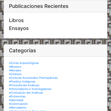
Publicaciones Recientes
Libros
Ensayos
Categorías
※Zonas Arqueológicas
※Museos
※Murales
※Códices
※Culturas Ancestrales Prehispánicas
※Pueblos Indígenas
※Filosofía del Anáhuac
※Historiadores e Investigadores
※Civilización del Anáhuac
※Entrevistas
※Identidad
※Colonización
※Mercaderes