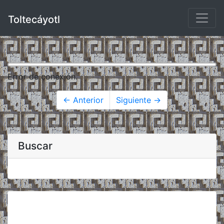
Toltecáyotl
Error de conexión.
← Anterior
Siguiente →
Buscar